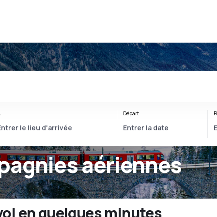
À
Départ
R
pagnies aériennes
vol en quelques minutes