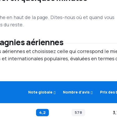
he en haut de la page. Dites-nous où et quand vous
s du reste.
agnies aériennes
aériennes et choisissez celle qui correspond le mi
et internationales populaires, évaluées en termes d
Note globale
Nombre d'avis
Prix des 
4,2
578
3,