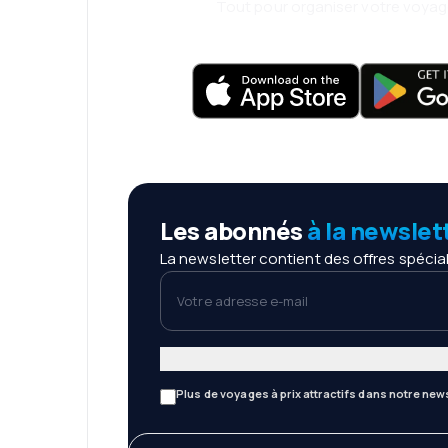
Tout pour organiser votre voyage
Les abonnés
à la newslet
La newsletter contient des offres spécial
Votre adresse e-mail
Plus de voyages à prix attractifs dans notre news