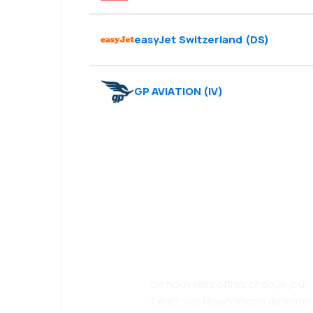
easyJet Switzerland
(
DS
)
GP AVIATION
(
IV
)
Psst ! Télécharg
eSky et voyagez
confortablemen
De nouvelles offres chaque jour 
Gérez vos réservations de manièr