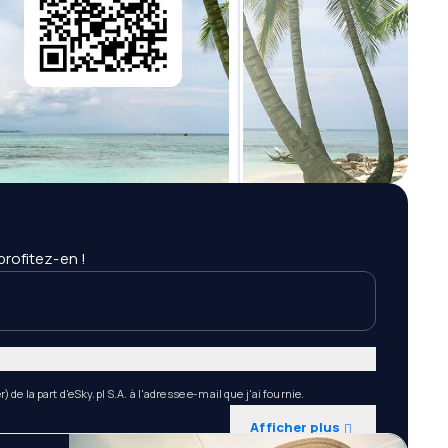
profitez-en !
de la part d'eSky.pl S.A. à l'adresse e-mail que j'ai fournie.
Afficher plus