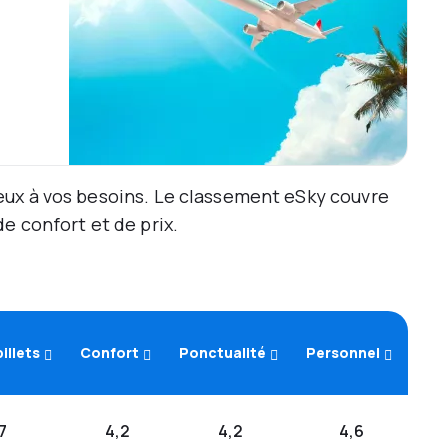
eux à vos besoins. Le classement eSky couvre
e confort et de prix.
billets
Confort
Ponctualité
Personnel
7
4,2
4,2
4,6