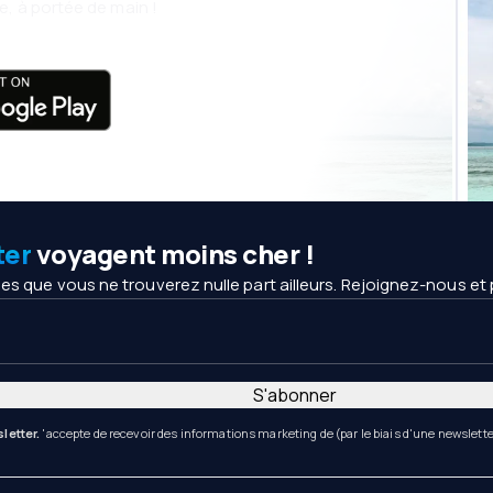
, à portée de main !
ter
voyagent moins cher !
es que vous ne trouverez nulle part ailleurs. Rejoignez-nous et 
S'abonner
letter.
'accepte de recevoir des informations marketing de (par le biais d'une newsletter) 