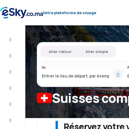
Votre plateforme de voyage
Compagnies aériennes
Suisses
Vol
Aller-retour
Aller simple
Hébergements
De
Offres
Complete
the trip
Suisses com
Inspiration
and tips
Customer
service
Réservez votre 