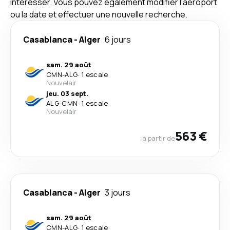
intéresser. Vous pouvez également modifier l'aéroport
ou la date et effectuer une nouvelle recherche.
Casablanca
-
Alger
6 jours
sam. 29 août
CMN
-
ALG
·
1 escale
Nouvelair
jeu. 03 sept.
ALG
-
CMN
·
1 escale
Nouvelair
563 €
à partir de
Casablanca
-
Alger
3 jours
sam. 29 août
CMN
-
ALG
·
1 escale