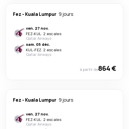
Fez
-
Kuala Lumpur
9 jours
ven. 27 nov.
FEZ
-
KUL
·
2 escales
Qatar Airways
sam. 05 déc.
KUL
-
FEZ
·
2 escales
Qatar Airways
864 €
à partir de
Fez
-
Kuala Lumpur
9 jours
ven. 27 nov.
FEZ
-
KUL
·
2 escales
Qatar Airways