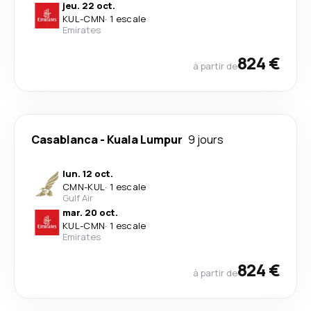
jeu. 22 oct.
KUL
-
CMN
·
1 escale
Emirates
824 €
à partir de
Casablanca
-
Kuala Lumpur
9 jours
lun. 12 oct.
CMN
-
KUL
·
1 escale
Gulf Air
mar. 20 oct.
KUL
-
CMN
·
1 escale
Emirates
824 €
à partir de