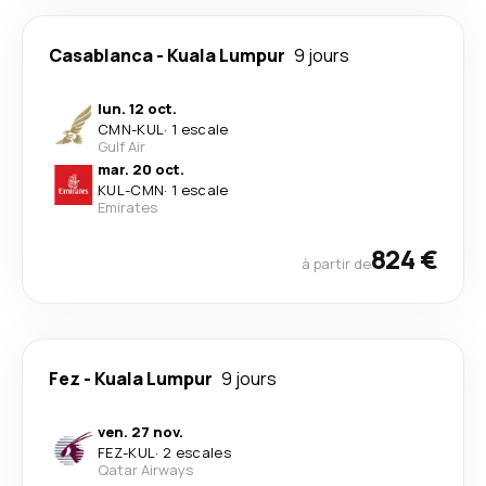
Casablanca
-
Kuala Lumpur
9 jours
lun. 12 oct.
CMN
-
KUL
·
1 escale
Gulf Air
mar. 20 oct.
KUL
-
CMN
·
1 escale
Emirates
824 €
à partir de
Fez
-
Kuala Lumpur
9 jours
ven. 27 nov.
FEZ
-
KUL
·
2 escales
Qatar Airways