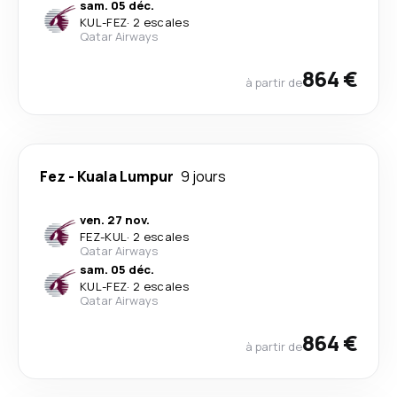
sam. 05 déc.
KUL
-
FEZ
·
2 escales
Qatar Airways
864 €
à partir de
Fez
-
Kuala Lumpur
9 jours
ven. 27 nov.
FEZ
-
KUL
·
2 escales
Qatar Airways
sam. 05 déc.
KUL
-
FEZ
·
2 escales
Qatar Airways
864 €
à partir de