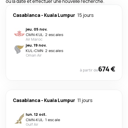
ou la date et effectuer une nouvelle recherche.
Casablanca
-
Kuala Lumpur
15 jours
jeu. 05 nov.
CMN
-
KUL
·
2 escales
Air Maroc
jeu. 19 nov.
KUL
-
CMN
·
2 escales
Oman Air
674 €
à partir de
Casablanca
-
Kuala Lumpur
11 jours
lun. 12 oct.
CMN
-
KUL
·
1 escale
Gulf Air