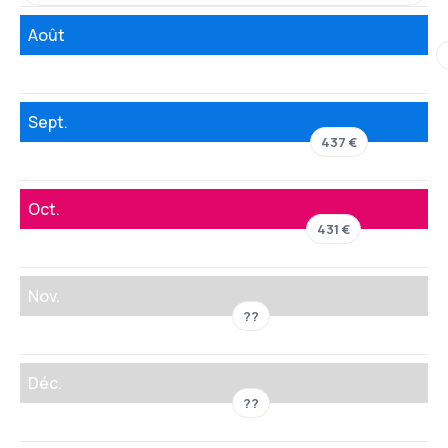
Août
Sept.
437 €
Oct.
431 €
Nov.
??
Déc.
??