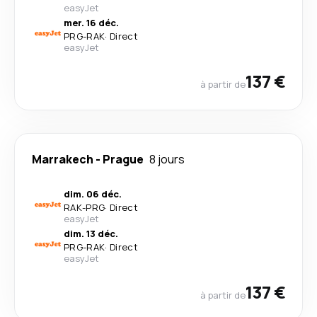
easyJet
mer. 16 déc.
PRG
-
RAK
·
Direct
easyJet
137 €
à partir de
Marrakech
-
Prague
8 jours
dim. 06 déc.
RAK
-
PRG
·
Direct
easyJet
dim. 13 déc.
PRG
-
RAK
·
Direct
easyJet
137 €
à partir de