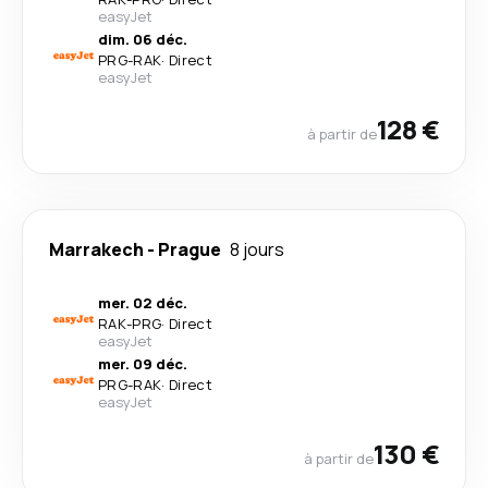
easyJet
dim. 06 déc.
PRG
-
RAK
·
Direct
easyJet
128 €
à partir de
Marrakech
-
Prague
8 jours
mer. 02 déc.
RAK
-
PRG
·
Direct
easyJet
mer. 09 déc.
PRG
-
RAK
·
Direct
easyJet
130 €
à partir de