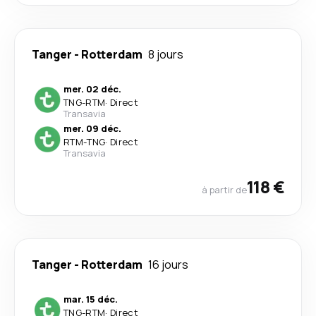
Tanger
-
Rotterdam
8 jours
mer. 02 déc.
TNG
-
RTM
·
Direct
Transavia
mer. 09 déc.
RTM
-
TNG
·
Direct
Transavia
118 €
à partir de
Tanger
-
Rotterdam
16 jours
mar. 15 déc.
TNG
-
RTM
·
Direct