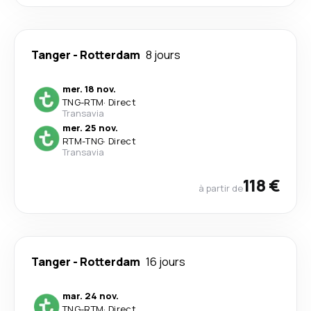
Tanger
-
Rotterdam
8 jours
mer. 18 nov.
TNG
-
RTM
·
Direct
Transavia
mer. 25 nov.
RTM
-
TNG
·
Direct
Transavia
118 €
à partir de
Tanger
-
Rotterdam
16 jours
mar. 24 nov.
TNG
-
RTM
·
Direct