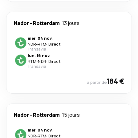
Nador
-
Rotterdam
13 jours
mer. 04 nov.
NDR
-
RTM
·
Direct
Transavia
lun. 16 nov.
RTM
-
NDR
·
Direct
Transavia
184 €
à partir de
Nador
-
Rotterdam
15 jours
mer. 04 nov.
NDR
-
RTM
·
Direct