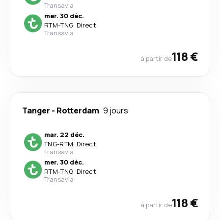
Transavia
mer. 30 déc.
RTM
-
TNG
·
Direct
Transavia
118 €
à partir de
Tanger
-
Rotterdam
9 jours
mar. 22 déc.
TNG
-
RTM
·
Direct
Transavia
mer. 30 déc.
RTM
-
TNG
·
Direct
Transavia
118 €
à partir de