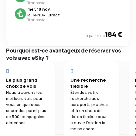
Transavia
mer. 18 nov.
RTM
-
NDR
·
Direct
Transavia
184 €
à partir de
Pourquoi est-ce avantageux de réserver vos
vols avec eSky ?
Le plus grand
Une recherche
choix de vols
flexible
Nous trouvons les
Étendez votre
meilleurs vols pour
recherche aux
vous en quelques
aéroports proches
secondes parmi plus
et à un choix de
de 500 compagnies
dates flexible pour
aériennes.
trouver l'option la
moins chère.