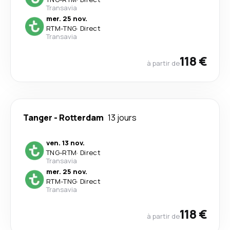
Transavia
mer. 25 nov.
RTM
-
TNG
·
Direct
Transavia
118 €
à partir de
Tanger
-
Rotterdam
13 jours
ven. 13 nov.
TNG
-
RTM
·
Direct
Transavia
mer. 25 nov.
RTM
-
TNG
·
Direct
Transavia
118 €
à partir de