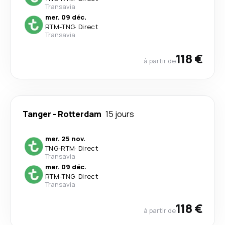
Transavia
mer. 09 déc.
RTM
-
TNG
·
Direct
Transavia
118 €
à partir de
Tanger
-
Rotterdam
15 jours
mer. 25 nov.
TNG
-
RTM
·
Direct
Transavia
mer. 09 déc.
RTM
-
TNG
·
Direct
Transavia
118 €
à partir de