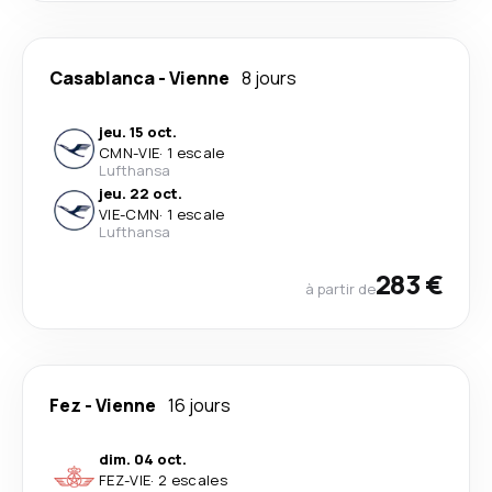
Casablanca
-
Vienne
8 jours
jeu. 15 oct.
CMN
-
VIE
·
1 escale
Lufthansa
jeu. 22 oct.
VIE
-
CMN
·
1 escale
Lufthansa
283 €
à partir de
Fez
-
Vienne
16 jours
dim. 04 oct.
FEZ
-
VIE
·
2 escales