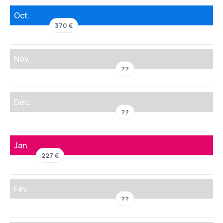
Oct.
370 €
Nov.
??
Déc.
??
Jan.
227 €
Fév.
??