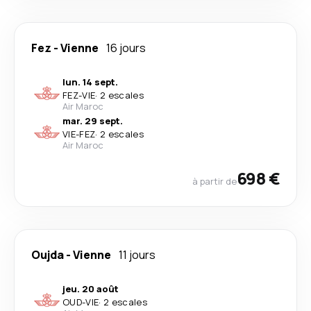
Fez
-
Vienne
16 jours
lun. 14 sept.
FEZ
-
VIE
·
2 escales
Air Maroc
mar. 29 sept.
VIE
-
FEZ
·
2 escales
Air Maroc
698 €
à partir de
Oujda
-
Vienne
11 jours
jeu. 20 août
OUD
-
VIE
·
2 escales