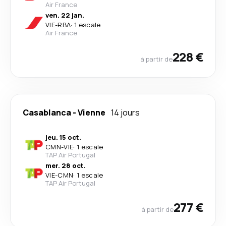
Air France
ven. 22 jan.
VIE
-
RBA
·
1 escale
Air France
228 €
à partir de
Casablanca
-
Vienne
14 jours
jeu. 15 oct.
CMN
-
VIE
·
1 escale
TAP Air Portugal
mer. 28 oct.
VIE
-
CMN
·
1 escale
TAP Air Portugal
277 €
à partir de