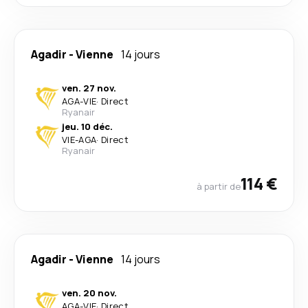
Agadir
-
Vienne
14 jours
ven. 27 nov.
AGA
-
VIE
·
Direct
Ryanair
jeu. 10 déc.
VIE
-
AGA
·
Direct
Ryanair
114 €
à partir de
Agadir
-
Vienne
14 jours
ven. 20 nov.
AGA
-
VIE
·
Direct