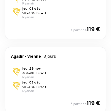
Ryanair
jeu. 03 déc.
VIE
-
AGA
·
Direct
Ryanair
119 €
à partir de
Agadir
-
Vienne
8 jours
jeu. 26 nov.
AGA
-
VIE
·
Direct
Ryanair
jeu. 03 déc.
VIE
-
AGA
·
Direct
Ryanair
119 €
à partir de