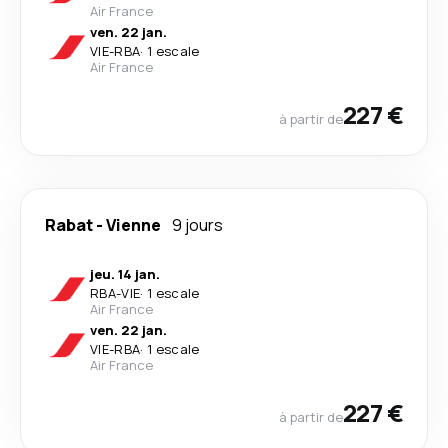
Air France
ven. 22 jan.
VIE
-
RBA
·
1 escale
Air France
227 €
à partir de
Rabat
-
Vienne
9 jours
jeu. 14 jan.
RBA
-
VIE
·
1 escale
Air France
ven. 22 jan.
VIE
-
RBA
·
1 escale
Air France
227 €
à partir de