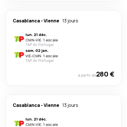
Casablanca
-
Vienne
13 jours
lun. 21 déc.
CMN
-
VIE
·
1 escale
TAP Air Portugal
sam. 02 jan.
VIE
-
CMN
·
1 escale
TAP Air Portugal
280 €
à partir de
Casablanca
-
Vienne
13 jours
lun. 21 déc.
CMN
-
VIE
·
1 escale