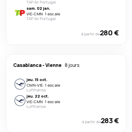
TAP Air Portugal
sam. 02 jan.
VIE
-
CMN
·
1 escale
TAP Air Portugal
280 €
à partir de
Casablanca
-
Vienne
8 jours
jeu. 15 oct.
CMN
-
VIE
·
1 escale
Lufthansa
jeu. 22 oct.
VIE
-
CMN
·
1 escale
Lufthansa
283 €
à partir de