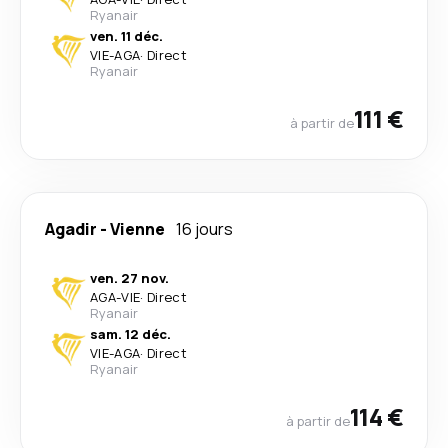
Ryanair
ven. 11 déc.
VIE
-
AGA
·
Direct
Ryanair
111 €
à partir de
Agadir
-
Vienne
16 jours
ven. 27 nov.
AGA
-
VIE
·
Direct
Ryanair
sam. 12 déc.
VIE
-
AGA
·
Direct
Ryanair
114 €
à partir de