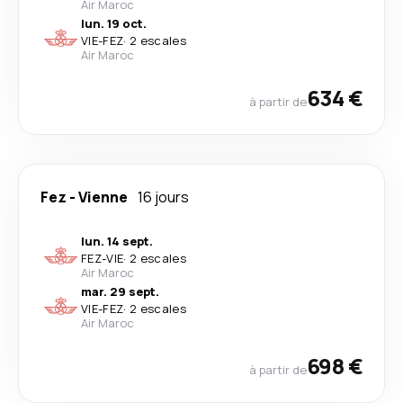
Air Maroc
lun. 19 oct.
VIE
-
FEZ
·
2 escales
Air Maroc
634 €
à partir de
Fez
-
Vienne
16 jours
lun. 14 sept.
FEZ
-
VIE
·
2 escales
Air Maroc
mar. 29 sept.
VIE
-
FEZ
·
2 escales
Air Maroc
698 €
à partir de