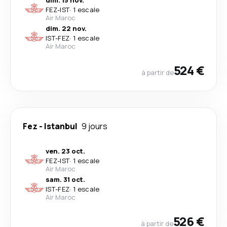
dim. 15 nov.
FEZ
-
IST
·
1 escale
Air Maroc
dim. 22 nov.
IST
-
FEZ
·
1 escale
Air Maroc
524 €
à partir de
Fez
-
Istanbul
9 jours
ven. 23 oct.
FEZ
-
IST
·
1 escale
Air Maroc
sam. 31 oct.
IST
-
FEZ
·
1 escale
Air Maroc
526 €
à partir de