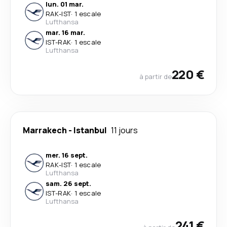
lun. 01 mar.
RAK
-
IST
·
1 escale
Lufthansa
mar. 16 mar.
IST
-
RAK
·
1 escale
Lufthansa
220 €
à partir de
Marrakech
-
Istanbul
11 jours
mer. 16 sept.
RAK
-
IST
·
1 escale
Lufthansa
sam. 26 sept.
IST
-
RAK
·
1 escale
Lufthansa
241 €