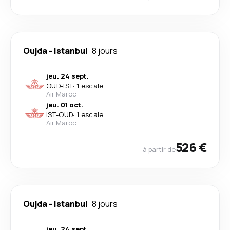
Oujda
-
Istanbul
8 jours
jeu. 24 sept.
OUD
-
IST
·
1 escale
Air Maroc
jeu. 01 oct.
IST
-
OUD
·
1 escale
Air Maroc
526 €
à partir de
Oujda
-
Istanbul
8 jours
jeu. 24 sept.