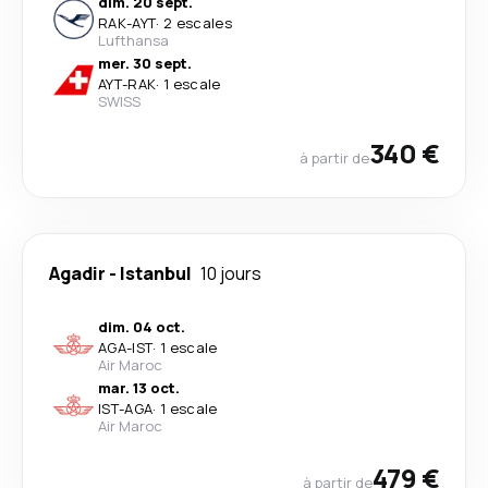
dim. 20 sept.
RAK
-
AYT
·
2 escales
Lufthansa
mer. 30 sept.
AYT
-
RAK
·
1 escale
SWISS
340 €
à partir de
Agadir
-
Istanbul
10 jours
dim. 04 oct.
AGA
-
IST
·
1 escale
Air Maroc
mar. 13 oct.
IST
-
AGA
·
1 escale
Air Maroc
479 €
à partir de