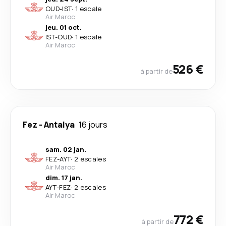
OUD
-
IST
·
1 escale
Air Maroc
jeu. 01 oct.
IST
-
OUD
·
1 escale
Air Maroc
526 €
à partir de
Fez
-
Antalya
16 jours
sam. 02 jan.
FEZ
-
AYT
·
2 escales
Air Maroc
dim. 17 jan.
AYT
-
FEZ
·
2 escales
Air Maroc
772 €
à partir de