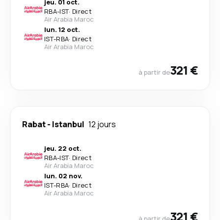
jeu. 01 oct.
RBA
-
IST
·
Direct
Air Arabia Maroc
lun. 12 oct.
IST
-
RBA
·
Direct
Air Arabia Maroc
321 €
à partir de
Rabat
-
Istanbul
12 jours
jeu. 22 oct.
RBA
-
IST
·
Direct
Air Arabia Maroc
lun. 02 nov.
IST
-
RBA
·
Direct
Air Arabia Maroc
321 €
à partir de