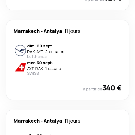
Marrakech
-
Antalya
11 jours
dim. 20 sept.
RAK
-
AYT
·
2 escales
Lufthansa
mer. 30 sept.
AYT
-
RAK
·
1 escale
SWISS
340 €
à partir de
Marrakech
-
Antalya
11 jours