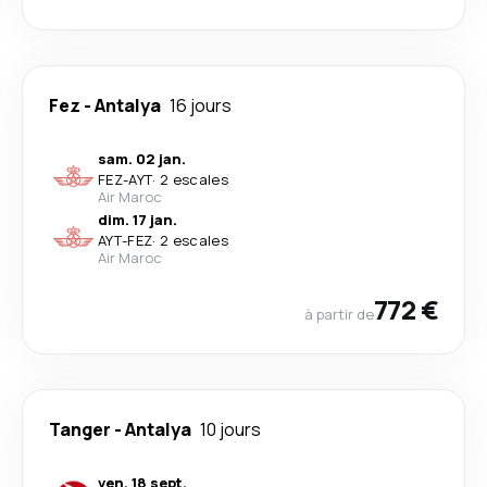
Fez
-
Antalya
16 jours
sam. 02 jan.
FEZ
-
AYT
·
2 escales
Air Maroc
dim. 17 jan.
AYT
-
FEZ
·
2 escales
Air Maroc
772 €
à partir de
Tanger
-
Antalya
10 jours
ven. 18 sept.