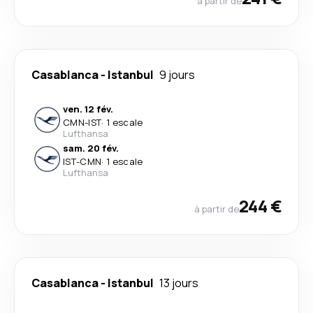
à partir de
Casablanca
-
Istanbul
9 jours
ven. 12 fév.
CMN
-
IST
·
1 escale
Lufthansa
sam. 20 fév.
IST
-
CMN
·
1 escale
Lufthansa
244 €
à partir de
Casablanca
-
Istanbul
13 jours