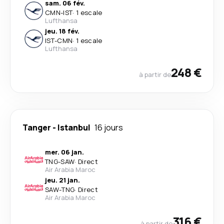
sam. 06 fév.
CMN
-
IST
·
1 escale
Lufthansa
jeu. 18 fév.
IST
-
CMN
·
1 escale
Lufthansa
248 €
à partir de
Tanger
-
Istanbul
16 jours
mer. 06 jan.
TNG
-
SAW
·
Direct
Air Arabia Maroc
jeu. 21 jan.
SAW
-
TNG
·
Direct
Air Arabia Maroc
316 €
à partir de