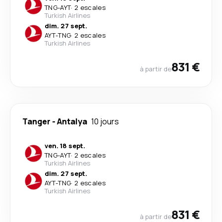
TNG
-
AYT
·
2 escales
Turkish Airlines
dim. 27 sept.
AYT
-
TNG
·
2 escales
Turkish Airlines
831 €
à partir de
Tanger
-
Antalya
10 jours
ven. 18 sept.
TNG
-
AYT
·
2 escales
Turkish Airlines
dim. 27 sept.
AYT
-
TNG
·
2 escales
Turkish Airlines
831 €
à partir de