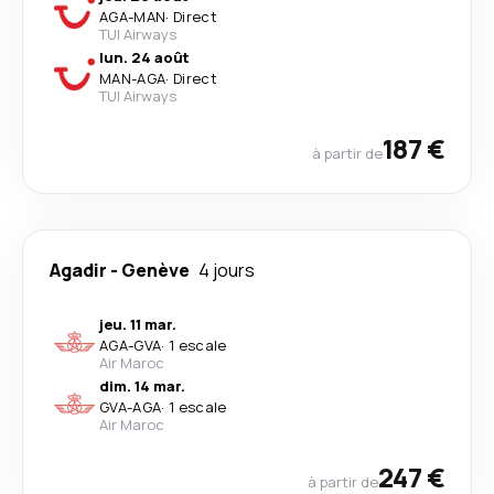
AGA
-
MAN
·
Direct
TUI Airways
lun. 24 août
MAN
-
AGA
·
Direct
TUI Airways
187 €
à partir de
Agadir
-
Genève
4 jours
jeu. 11 mar.
AGA
-
GVA
·
1 escale
Air Maroc
dim. 14 mar.
GVA
-
AGA
·
1 escale
Air Maroc
247 €
à partir de