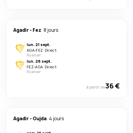
Agadir
-
Fez
8 jours
lun. 21 sept.
AGA
-
FEZ
·
Direct
Ryanair
lun. 28 sept.
FEZ
-
AGA
·
Direct
Ryanair
36 €
à partir de
Agadir
-
Oujda
4 jours