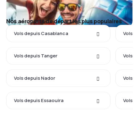
Nos aéroports de départ les plus populaires
Vols depuis Casablanca
Vols d
Vols depuis Tanger
Vols d
Vols depuis Nador
Vols fr
Vols depuis Essaouira
Vols d