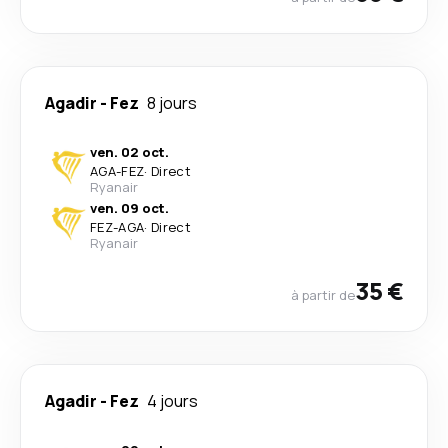
Agadir
-
Fez
8 jours
ven. 02 oct.
AGA
-
FEZ
·
Direct
Ryanair
ven. 09 oct.
FEZ
-
AGA
·
Direct
Ryanair
35 €
à partir de
Agadir
-
Fez
4 jours