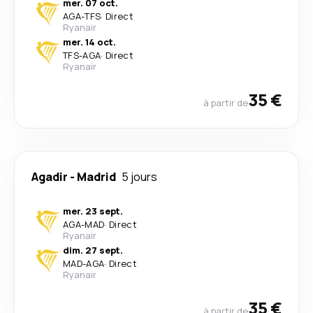
mer. 07 oct.
AGA
-
TFS
·
Direct
Ryanair
mer. 14 oct.
TFS
-
AGA
·
Direct
Ryanair
35 €
à partir de
Agadir
-
Madrid
5 jours
mer. 23 sept.
AGA
-
MAD
·
Direct
Ryanair
dim. 27 sept.
MAD
-
AGA
·
Direct
Ryanair
35 €
à partir de