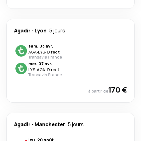
Agadir
-
Lyon
5 jours
sam. 03 avr.
AGA
-
LYS
·
Direct
Transavia France
mer. 07 avr.
LYS
-
AGA
·
Direct
Transavia France
170 €
à partir de
Agadir
-
Manchester
5 jours
jeu. 20 août