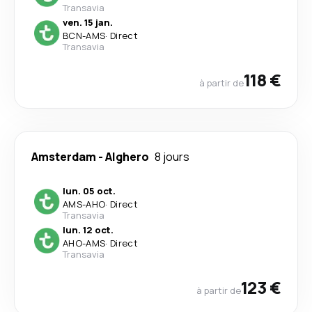
Transavia
ven. 15 jan.
BCN
-
AMS
·
Direct
Transavia
118 €
à partir de
Amsterdam
-
Alghero
8 jours
lun. 05 oct.
AMS
-
AHO
·
Direct
Transavia
lun. 12 oct.
AHO
-
AMS
·
Direct
Transavia
123 €
à partir de