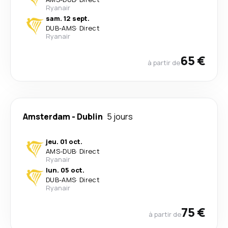
Ryanair
sam. 12 sept.
DUB
-
AMS
·
Direct
Ryanair
65 €
à partir de
Amsterdam
-
Dublin
5 jours
jeu. 01 oct.
AMS
-
DUB
·
Direct
Ryanair
lun. 05 oct.
DUB
-
AMS
·
Direct
Ryanair
75 €
à partir de