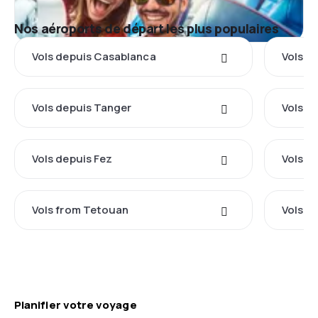
Nos aéroports de départ les plus populaires
Vols depuis Casablanca
Vols d
Vols depuis Tanger
Vols d
Vols depuis Fez
Vols d
Vols from Tetouan
Vols d
Planifier votre voyage