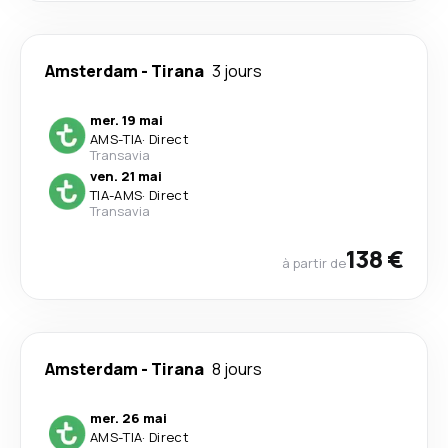
Amsterdam
-
Tirana
3 jours
mer. 19 mai
AMS
-
TIA
·
Direct
Transavia
ven. 21 mai
TIA
-
AMS
·
Direct
Transavia
138 €
à partir de
Amsterdam
-
Tirana
8 jours
mer. 26 mai
AMS
-
TIA
·
Direct