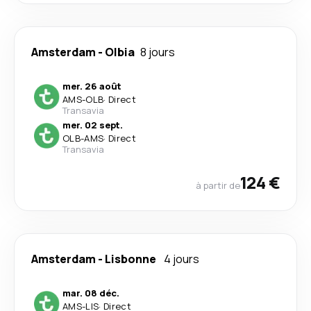
Amsterdam
-
Olbia
8 jours
mer. 26 août
AMS
-
OLB
·
Direct
Transavia
mer. 02 sept.
OLB
-
AMS
·
Direct
Transavia
124 €
à partir de
Amsterdam
-
Lisbonne
4 jours
mar. 08 déc.
AMS
-
LIS
·
Direct