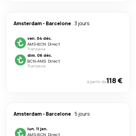
Amsterdam
-
Barcelone
3 jours
ven. 04 déc.
AMS
-
BCN
·
Direct
Transavia
dim. 06 déc.
BCN
-
AMS
·
Direct
Transavia
118 €
à partir de
Amsterdam
-
Barcelone
5 jours
lun. 11 jan.
AMS
-
BCN
·
Direct