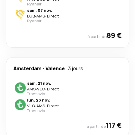
Ryanair
sam. 07 nov.
DUB
-
AMS
·
Direct
Ryanair
89 €
à partir de
Amsterdam
-
Valence
3 jours
sam. 21 nov.
AMS
-
VLC
·
Direct
Transavia
lun. 23 nov.
VLC
-
AMS
·
Direct
Transavia
117 €
à partir de