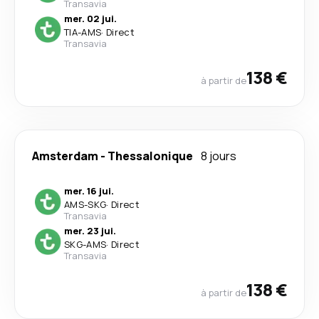
Transavia
mer. 02 jui.
TIA
-
AMS
·
Direct
Transavia
138 €
à partir de
Amsterdam
-
Thessalonique
8 jours
mer. 16 jui.
AMS
-
SKG
·
Direct
Transavia
mer. 23 jui.
SKG
-
AMS
·
Direct
Transavia
138 €
à partir de