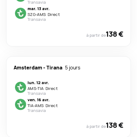
Transavia
mar. 13 avr.
SZG
-
AMS
·
Direct
Transavia
138 €
à partir de
Amsterdam
-
Tirana
5 jours
lun. 12 avr.
AMS
-
TIA
·
Direct
Transavia
ven. 16 avr.
TIA
-
AMS
·
Direct
Transavia
138 €
à partir de