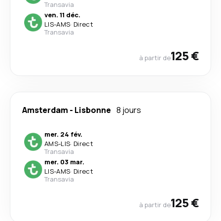
Transavia
ven. 11 déc.
LIS
-
AMS
·
Direct
Transavia
125 €
à partir de
Amsterdam
-
Lisbonne
8 jours
mer. 24 fév.
AMS
-
LIS
·
Direct
Transavia
mer. 03 mar.
LIS
-
AMS
·
Direct
Transavia
125 €
à partir de