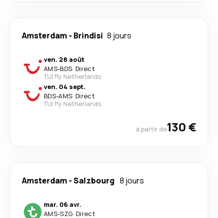
Amsterdam
-
Brindisi
8 jours
ven. 28 août
AMS
-
BDS
·
Direct
TUI fly Netherlands
ven. 04 sept.
BDS
-
AMS
·
Direct
TUI fly Netherlands
130 €
à partir de
Amsterdam
-
Salzbourg
8 jours
mar. 06 avr.
AMS
-
SZG
·
Direct