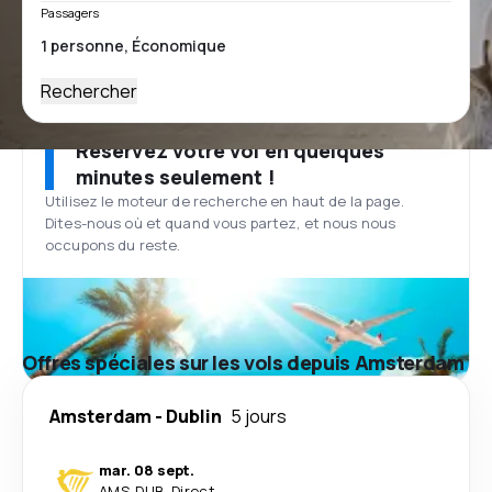
Passagers
Rechercher
Réservez votre vol en quelques
minutes seulement !
Utilisez le moteur de recherche en haut de la page.
Dites-nous où et quand vous partez, et nous nous
occupons du reste.
Offres spéciales sur les vols depuis Amsterdam
Amsterdam
-
Dublin
5 jours
mar. 08 sept.
AMS
-
DUB
·
Direct