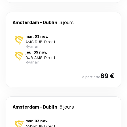
Amsterdam
-
Dublin
3 jours
mar. 03 nov.
AMS
-
DUB
·
Direct
Ryanair
jeu. 05 nov.
DUB
-
AMS
·
Direct
Ryanair
89 €
à partir de
Amsterdam
-
Dublin
5 jours
mar. 03 nov.
AMS
-
DUB
·
Direct