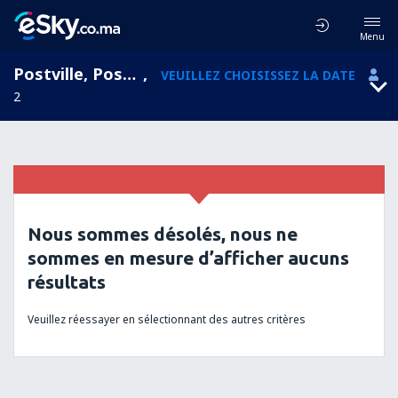
Menu
Postville, Postville Airport, Newfoundland and Labrador, Canada (YSO)
,
VEUILLEZ CHOISISSEZ LA DATE
2
Nous sommes désolés, nous ne
sommes en mesure d’afficher aucuns
résultats
Veuillez réessayer en sélectionnant des autres critères