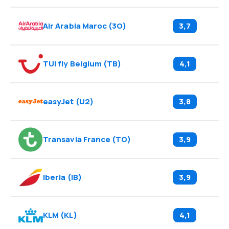
Air Arabia Maroc
(
3O
)
3,7
TUI fly Belgium
(
TB
)
4,1
easyJet
(
U2
)
3,8
Transavia France
(
TO
)
3,9
Iberia
(
IB
)
3,9
KLM
(
KL
)
4,1