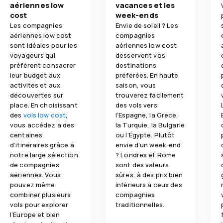
aériennes low
vacances et les
cost
week-ends
Les compagnies
Envie de soleil ? Les
aériennes low cost
compagnies
sont idéales pour les
aériennes low cost
voyageurs qui
desservent vos
préfèrent consacrer
destinations
leur budget aux
préférées. En haute
activités et aux
saison, vous
découvertes sur
trouverez facilement
place. En choisissant
des vols vers
des
vols low cost
,
l’Espagne, la Grèce,
vous accédez à des
la Turquie, la Bulgarie
centaines
ou l’Égypte. Plutôt
d’itinéraires grâce à
envie d’un week-end
notre large sélection
? Londres et Rome
de compagnies
sont des valeurs
aériennes. Vous
sûres, à des prix bien
pouvez même
inférieurs à ceux des
combiner plusieurs
compagnies
vols pour explorer
traditionnelles.
l’Europe et bien