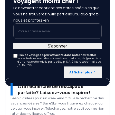
voyagent moins cher !
La newsletter contient des offres spéciales que
vous ne trouverez nulle part ailleurs. Rejoignez-
nous et profitez-en !
Votre adresse e-mail
S'abonner
Plus de voyages à prix attractifs dans notre newsletter.
'accepte de recevoir des informations marketing de (par le biais
d'une newsletter) de la part d'eSky.pl S.A. à l'adresse e-mail que
j'ai fournie.
Afficher plus
À la recherche de l'escapade
parfaite? Laissez-vous inspirer!
Besoin d'idées pour un week-end ? Ou à la recherche des
vacances idéales ? Sur eSky, vous trouverez chaque jour
de quoi vous inspirer. Téléchargez notre appli pour ne rien
rater des meilleures offres.