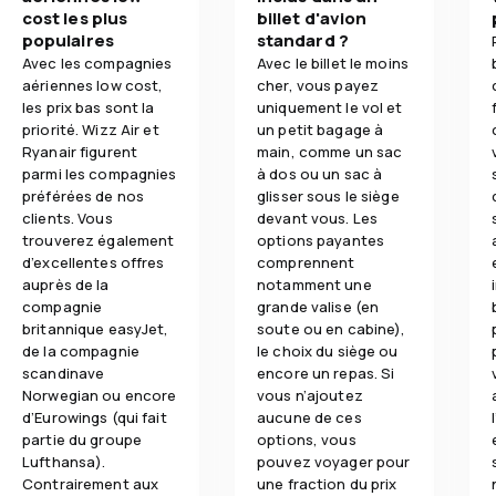
cost les plus
billet d'avion
populaires
standard ?
Avec les compagnies
Avec le billet le moins
aériennes low cost,
cher, vous payez
les prix bas sont la
uniquement le vol et
priorité. Wizz Air et
un petit bagage à
Ryanair figurent
main, comme un sac
parmi les compagnies
à dos ou un sac à
préférées de nos
glisser sous le siège
clients. Vous
devant vous. Les
trouverez également
options payantes
d’excellentes offres
comprennent
auprès de la
notamment une
compagnie
grande valise (en
britannique easyJet,
soute ou en cabine),
de la compagnie
le choix du siège ou
scandinave
encore un repas. Si
Norwegian ou encore
vous n’ajoutez
d’Eurowings (qui fait
aucune de ces
partie du groupe
options, vous
Lufthansa).
pouvez voyager pour
Contrairement aux
une fraction du prix