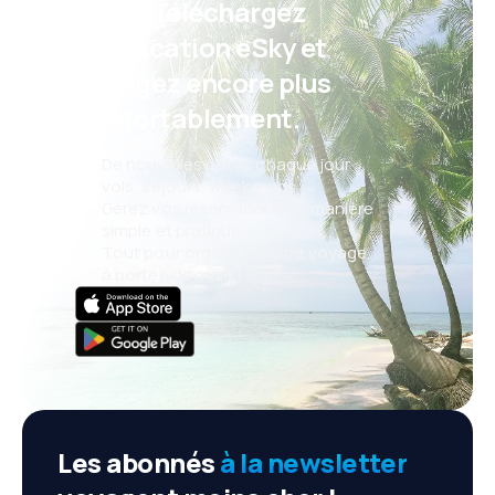
Psst ! Téléchargez
l'application eSky et
voyagez encore plus
confortablement.
De nouvelles offres chaque jour :
vols, séjours, week-ends
Gérez vos réservations de manière
simple et pratique
Tout pour organiser votre voyage,
à portée de main !
Les abonnés
à la newsletter