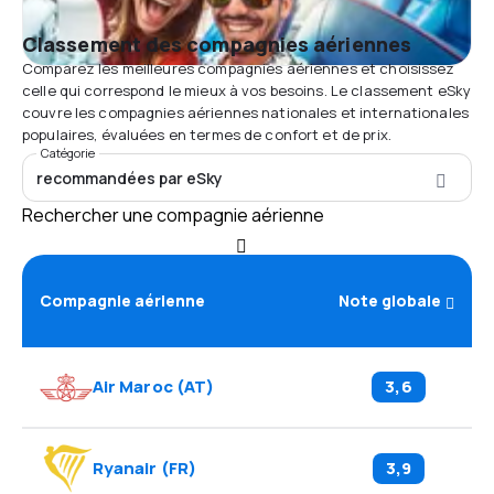
Classement des compagnies aériennes
Comparez les meilleures compagnies aériennes et choisissez
celle qui correspond le mieux à vos besoins. Le classement eSky
couvre les compagnies aériennes nationales et internationales
populaires, évaluées en termes de confort et de prix.
Catégorie
recommandées par eSky
Rechercher une compagnie aérienne
Compagnie aérienne
Note globale
Air Maroc
(
AT
)
3,6
Ryanair
(
FR
)
3,9