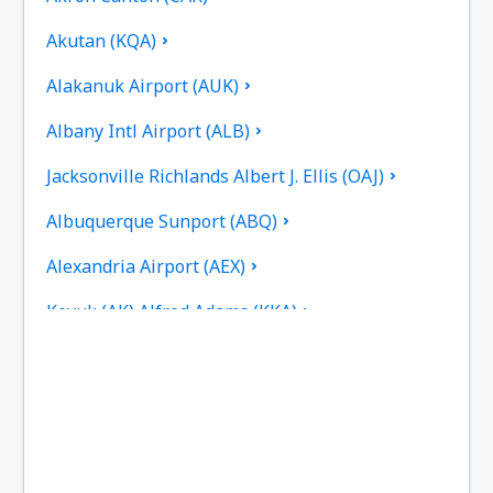
Akutan (KQA)
Alakanuk Airport (AUK)
Albany Intl Airport (ALB)
Jacksonville Richlands Albert J. Ellis (OAJ)
Albuquerque Sunport (ABQ)
Alexandria Airport (AEX)
Koyuk (AK) Alfred Adams (KKA)
Allakaket Apt. (AET)
Pittsburgh
Fairbanks
Alliance Municipal Airport (AIA)