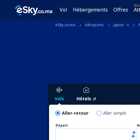
No
Vol
Hébergements
Offres
At
eSky.co.ma
Aéroports
Japon
Vols
Hôtels
Aller-retour
Aller simple
Départ
A