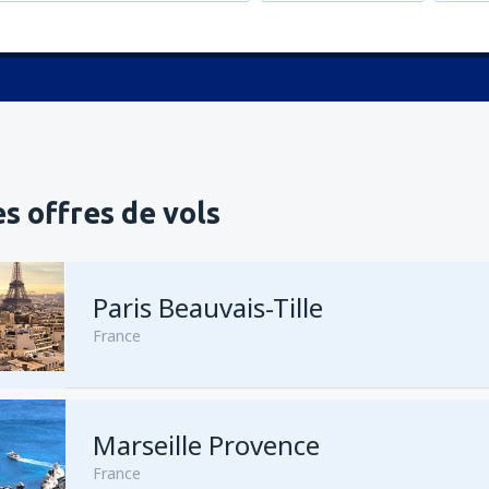
s offres de vols
Paris Beauvais-Tille
France
Marseille Provence
de
Agadir, Al Massira
(AGA)
France