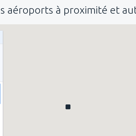
s aéroports à proximité et a
de
Nador, Arwi
(NDR)