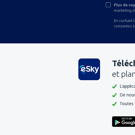
Plus de vo
Kushiro Airport (KUH)
marketing de
Matsumoto Airport (MMJ)
En cochant l
consentez à
Matsuyama Airport (MYJ)
Ozora Memanbetsu (MMB)
Miho-Yonago Airport (YGJ)
Téléc
Misawa Air Base (MSJ)
et pla
Miyako Airport (MMY)
Miyazaki Airport (KMI)
L'appli
Monbetsu Airport (MBE)
De nouv
Toutes 
Nagasaki Airport (NGS)
Nagoya
Naha Airport (OKA)