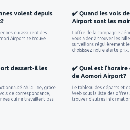
de
Essaouira, Mogador
(ESU)
nnes volent depuis
✔️ Quand les vols de
de
Essaouira, Mogador
(ESU)
t?
Airport sont les moi
de
Tetouan, Sania Ramel
(TTU
de
Tetouan, Sania Ramel
(TTU
iennes qui assurent des
L’offre de la compagnie aér
de
Tetouan, Sania Ramel
(TTU
omori Airport se trouve
vous aider à trouver les bill
surveillons régulièrement le
de
Casablanca, Muhammed V
choisissez notre alerte prix
de
Ouarzazate, Ouarzazate Ai
de
Oujda, Angads
(OUD)
ort dessert-il les
✔️ Quel est l’horaire
de Aomori Airport?
de
Rabat, Sale
(RBA)
de
Rabat, Sale
(RBA)
ctionnalité MultiLine, grâce
Le tableau des départs et de
 vols de correspondance,
Web sous la liste des offre
nes qui ne travaillent pas
trouver d'autres information
de
Tanger , Ibn Battouta
(TN
de
Marrakech, Menara
(RAK)
de
Tanger , Ibn Battouta
(TN