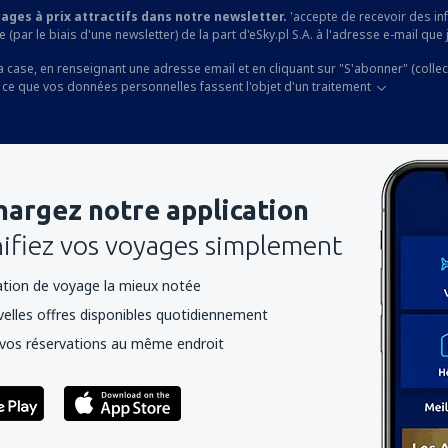
yages à prix attractifs dans notre newsletter.
'accepte de recevoir des i
 (par le biais d'une newsletter) de la part d'eSky.pl S.A. à l'adresse e-mail que j
a case, en renseignant une adresse email et en cliquant sur "S'abonner" (colle
 ce que vos données personnelles fassent l'objet d'un traitement
hargez notre application
nifiez vos voyages simplement
cation de voyage la mieux notée
elles offres disponibles quotidiennement
vos réservations au même endroit