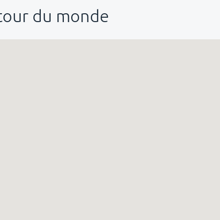
utour du monde
76
DE
EUR