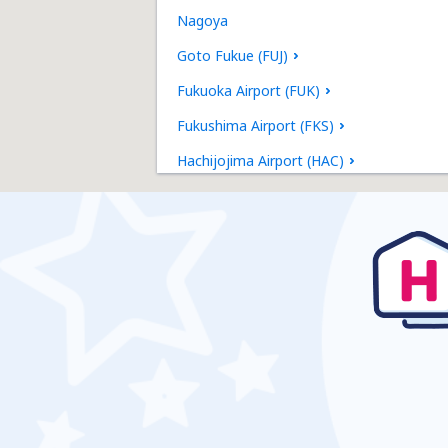
Nagoya
Goto Fukue (FUJ)
Fukuoka Airport (FUK)
Fukushima Airport (FKS)
Hachijojima Airport (HAC)
Hakodate Airport (HKD)
Hanamaki Airport (HNA)
Tokyo
Hiroshima
Hiroshima
Omitama Ibaraki (IBR)
Iejima Airport (IEJ)
Iki Airport (IKI)