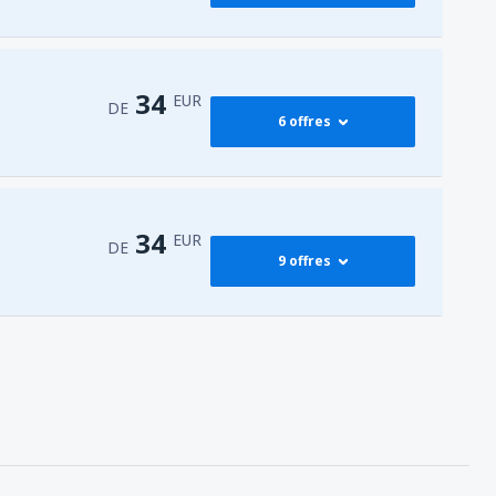
54
G)
DE
EUR
43
DE
EUR
34
EUR
DE
6 offres
70
DE
EUR
68
DE
EUR
79
DE
EUR
34
DE
EUR
34
EUR
DE
9 offres
54
DE
EUR
73
DE
EUR
34
DE
EUR
52
DE
EUR
74
DE
EUR
54
DE
EUR
34
G)
DE
EUR
40
DE
EUR
34
DE
EUR
73
DE
EUR
34
DE
EUR