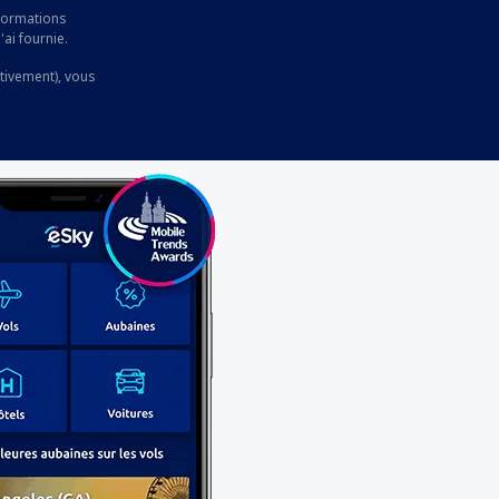
nformations
'ai fournie.
ctivement), vous