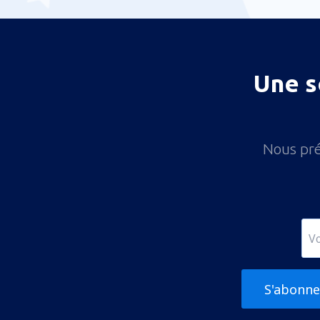
Ishigaki Airport (ISG)
Iwakuni Kintaikyo Airport (IWK)
Iwami Airport (IWJ)
Une s
Izumo Airport (IZO)
Kagoshima Airport (KOJ)
Osaka
Nous pré
Kikai Airport (KKX)
Kitakyushu Airport (KKJ)
Kobe Airport (UKB)
Nankoku Kochi (KCZ)
Komatsu Airport (KMQ)
S'abonne
Kumamoto Airport (KMJ)
Oita Kunisaki (OIT)