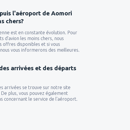
85
DE
EUR
74
puis l'aéroport de Aomori
DE
EUR
ns chers?
34
)
DE
EUR
34
)
ienne est en constante évolution. Pour
DE
EUR
60
)
DE
EUR
ets d'avion les moins chers, nous
s offres disponibles et si vous
119
(CMN)
DE
EUR
, nous vous informerons des meilleures.
51
rport
(OZZ)
DE
EUR
71
DE
EUR
 des arrivées et des départs
62
DE
EUR
48
DE
EUR
s arrivées se trouve sur notre site
s. De plus, vous pouvez également
s concernant le service de l'aéroport.
52
G)
DE
EUR
85
DE
EUR
42
G)
DE
EUR