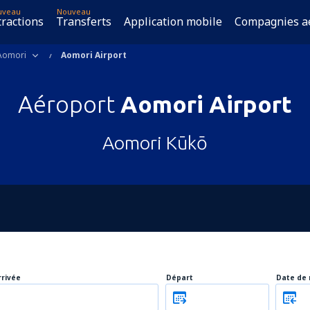
uveau
Nouveau
tractions
Transferts
Application mobile
Compagnies a
Aomori
Aomori Airport
Aéroport
Aomori Airport
Aomori Kūkō
rrivée
Départ
Date de 