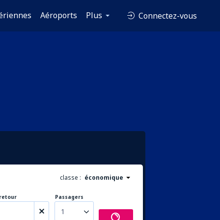
ériennes
Aéroports
Plus
Connectez-vous
classe :
économique
retour
Passagers
1