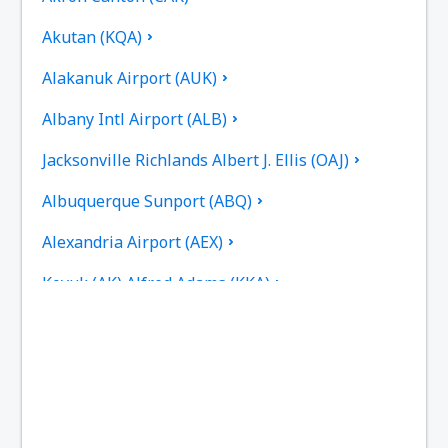
Akutan (KQA)
Alakanuk Airport (AUK)
Albany Intl Airport (ALB)
Jacksonville Richlands Albert J. Ellis (OAJ)
Albuquerque Sunport (ABQ)
Alexandria Airport (AEX)
Koyuk (AK) Alfred Adams (KKA)
Allakaket Apt. (AET)
Pittsburgh
Fairbanks
Alliance Municipal Airport (AIA)