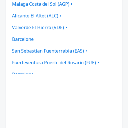
Malaga Costa del Sol (AGP)
Alicante El Altet (ALC)
Valverde El Hierro (VDE)
Barcelone
San Sebastian Fuenterrabia (EAS)
Fuerteventura Puerto del Rosario (FUE)
Barcelone
Las Palmas Gran Canaria (LPA)
Granada Federico García Lorca (GRX)
Ibiza Airport (IBZ)
La Coruna Airport (LCG)