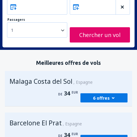
Passagers
1
Chercher un vol
Meilleures offres de vols
Malaga Costa del Sol
Espagne
34
EUR
DE
6 offres
de
Marrakech, Menara
(RAK)
Barcelone El Prat
34
Espagne
DE
EUR
34
EUR
DE