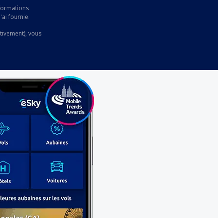
nformations
'ai fournie.
ctivement), vous