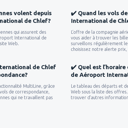
de
Essaouira, Mogador
(ESU)
nnes volent depuis
✔️ Quand les vols de
de
Essaouira, Mogador
(ESU)
national de Chlef?
International de Chl
de
Tetouan, Sania Ramel
(TTU
de
Tetouan, Sania Ramel
(TTU
iennes qui assurent des
L’offre de la compagnie aér
de
Tetouan, Sania Ramel
(TTU
éroport International de
vous aider à trouver les bill
 site Web.
surveillons régulièrement le
de
Casablanca, Muhammed V
choisissez notre alerte prix
de
Ouarzazate, Ouarzazate Ai
de
Oujda, Angads
(OUD)
ternational de Chlef
✔️ Quel est l’horaire
spondance?
de Aéroport Interna
de
Rabat, Sale
(RBA)
de
Rabat, Sale
(RBA)
ctionnalité MultiLine, grâce
Le tableau des départs et de
 vols de correspondance,
Web sous la liste des offre
nes qui ne travaillent pas
trouver d'autres information
de
Tanger , Ibn Battouta
(TN
de
Marrakech, Menara
(RAK)
de
Tanger , Ibn Battouta
(TN