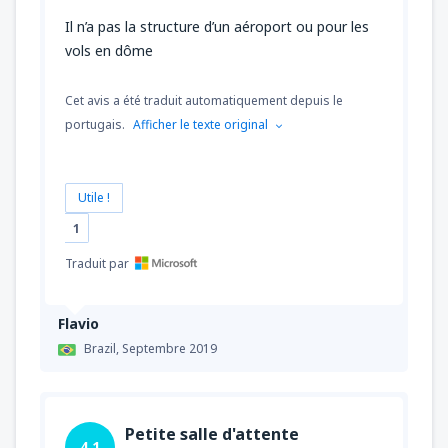
de
Tanger , Ibn Battouta
(TNG)
39
Il n’a pas la structure d’un aéroport ou pour les
DE
EUR
vols en dôme
de
Nador, Arwi
(NDR)
Cet avis a été traduit automatiquement depuis le
76
DE
EUR
portugais.
Afficher le texte original
Utile !
1
Traduit par
Flavio
Brazil,
Septembre 2019
Petite salle d'attente
4.1