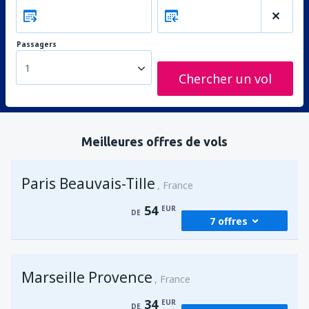
Passagers
1
Chercher un vol
Meilleures offres de vols
Paris Beauvais-Tille
France
54
EUR
DE
7 offres
de
Agadir, Al Massira
(AGA)
Marseille Provence
64
France
DE
EUR
34
EUR
DE