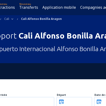
uveau
Nouveau
tractions
Transferts
Application mobile
Compagnies a
Cali
Cali Alfonso Bonilla Aragon
oport
Cali Alfonso Bonilla A
puerto Internacional Alfonso Bonilla A
rrivée
Départ
Date de 