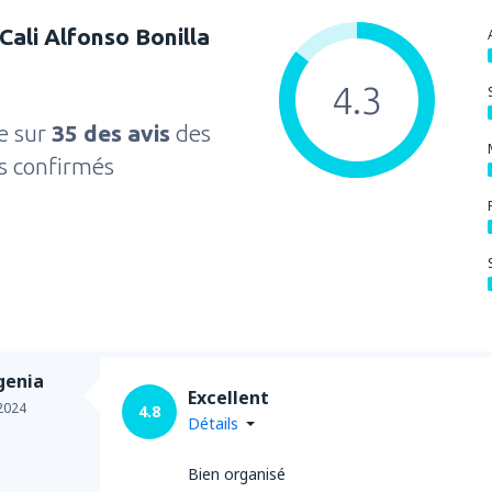
Cali Alfonso Bonilla
de
Essaouira, Mogador
(ESU)
de
Essaouira, Mogador
(ESU)
de
Tetouan, Sania Ramel
(TTU
4.3
de
Tetouan, Sania Ramel
(TTU
e sur
35 des avis
des
de
Tetouan, Sania Ramel
(TTU
rs confirmés
de
Casablanca, Muhammed V
de
Ouarzazate, Ouarzazate Ai
de
Oujda, Angads
(OUD)
de
Rabat, Sale
(RBA)
de
Rabat, Sale
(RBA)
genia
de
Tanger , Ibn Battouta
(TN
Excellent
de
Marrakech, Menara
(RAK)
2024
4.8
Détails
Bien organisé
de
Tanger , Ibn Battouta
(TN