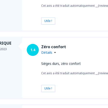
Cet avis a été traduit automatiquement __{review
de
Nador, Arwi
(NDR)
Utile !
RIQUE
Zéro confort
 2023
1.4
Détails
Sièges durs, zéro confort
Cet avis a été traduit automatiquement __{review
Utile !