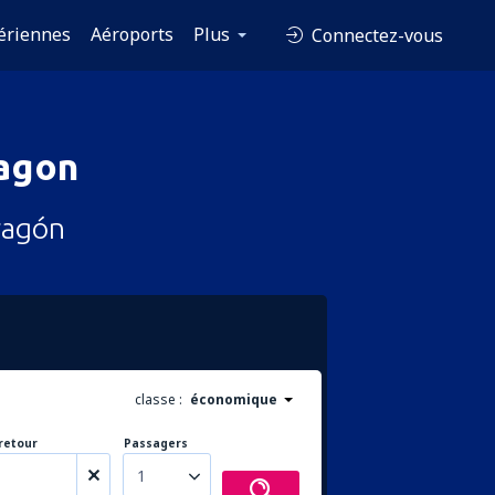
ériennes
Aéroports
Plus
Connectez-vous
ragon
ragón
classe :
économique
retour
Passagers
1