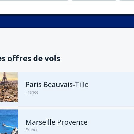
s offres de vols
Paris Beauvais-Tille
France
Marseille Provence
de
Agadir, Al Massira
(AGA)
France