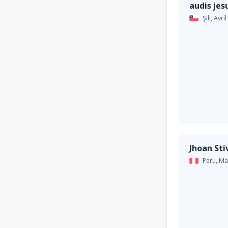
audis jes
Şili,
Avril
Jhoan Sti
Peru,
Ma