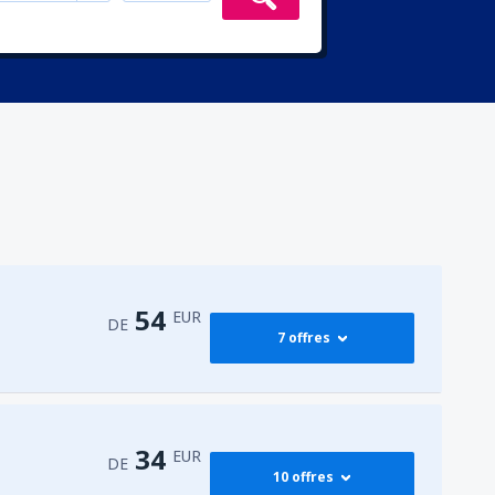
54
EUR
DE
7 offres
64
DE
EUR
34
EUR
DE
10 offres