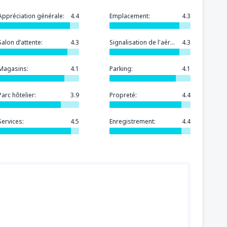
85
Appréciation générale:
4.4
Emplacement:
DE
EUR
4.3
77
DE
EUR
34
)
DE
EUR
Salon d’attente:
4.3
Signalisation de l'aéroport:
4.3
34
)
DE
EUR
60
)
DE
EUR
Magasins:
4.1
Parking:
4.1
119
(CMN)
DE
EUR
Parc hôtelier:
3.9
Propreté:
50
4.4
rport
(OZZ)
DE
EUR
73
DE
EUR
Services:
4.5
Enregistrement:
4.4
59
DE
EUR
44
DE
EUR
51
G)
DE
EUR
85
DE
EUR
40
G)
DE
EUR