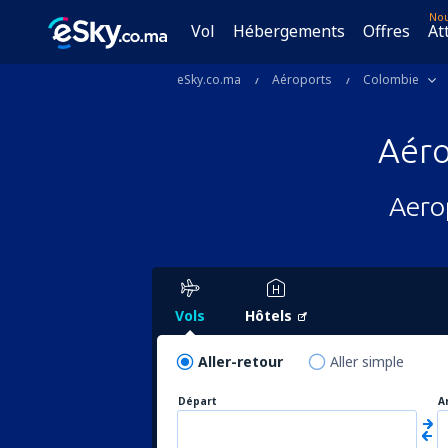
No
Vol
Hébergements
Offres
At
eSky.co.ma
Aéroports
Colombie
Aér
Aero
Vols
Hôtels
Aller-retour
Aller simple
Départ
A