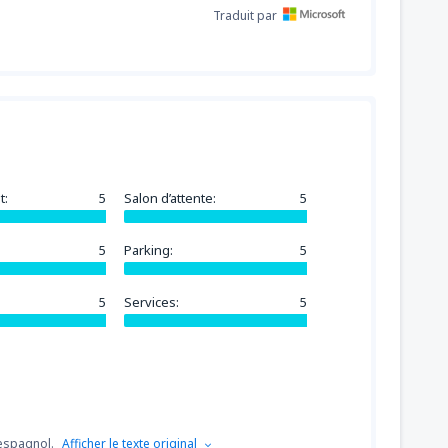
Traduit par
t:
5
Salon d’attente:
5
5
Parking:
5
5
Services:
5
'espagnol.
Afficher le texte original