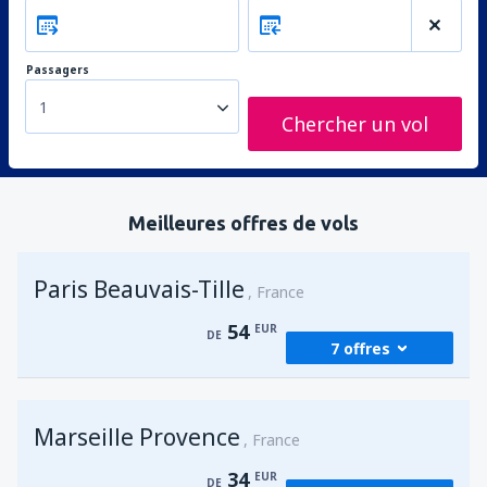
Passagers
1
Chercher un vol
Meilleures offres de vols
Paris Beauvais-Tille
France
54
EUR
DE
7 offres
de
Agadir, Al Massira
(AGA)
Marseille Provence
63
France
DE
EUR
34
EUR
DE