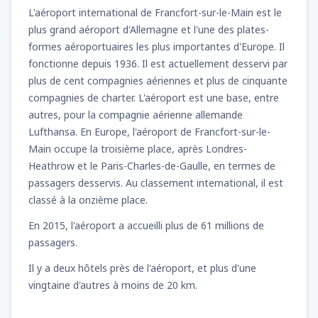
L'aéroport international de Francfort-sur-le-Main est le
de
Tanger , Ibn Battouta
(TNG)
52
plus grand aéroport d'Allemagne et l'une des plates-
DE
EUR
formes aéroportuaires les plus importantes d'Europe. Il
fonctionne depuis 1936. Il est actuellement desservi par
plus de cent compagnies aériennes et plus de cinquante
compagnies de charter. L'aéroport est une base, entre
autres, pour la compagnie aérienne allemande
Lufthansa. En Europe, l'aéroport de Francfort-sur-le-
Main occupe la troisième place, après Londres-
Heathrow et le Paris-Charles-de-Gaulle, en termes de
passagers desservis. Au classement international, il est
classé à la onzième place.
En 2015, l'aéroport a accueilli plus de 61 millions de
passagers.
Il y a deux hôtels près de l'aéroport, et plus d'une
vingtaine d'autres à moins de 20 km.