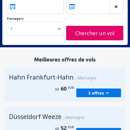
Passagers
1
Chercher un vol
Meilleures offres de vols
Hahn Frankfurt-Hahn
Allemagne
60
EUR
DE
3 offres
de
Fez, Saiss
(FEZ)
Düsseldorf Weeze
60
Allemagne
DE
EUR
52
EUR
DE