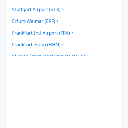
Stuttgart Airport (STR)
Erfurt-Weimar (ERF)
Frankfurt Intl Airport (FRA)
Frankfurt-Hahn (HHN)
Munich Franz Josef Strauss (MUC)
Hambourg
Heringsdorf Airport (HDF)
Hof Airport (HOQ)
Kassel-Calden Airport (KSF)
Kiel Airport (KEL)
Dresden Klotsche (DRS)