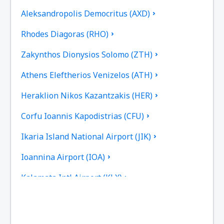
Aleksandropolis Democritus (AXD)
Rhodes Diagoras (RHO)
Zakynthos Dionysios Solomo (ZTH)
Athens Eleftherios Venizelos (ATH)
Heraklion Nikos Kazantzakis (HER)
Corfu Ioannis Kapodistrias (CFU)
Ikaria Island National Airport (JIK)
Ioannina Airport (IOA)
Kalamata Intl Airport (KLX)
Pothia Kalimnos (JKL)
Karpathos Airport (AOK)