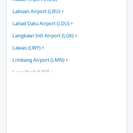
Labuan Airport (LBU)
Lahad Datu Airport (LDU)
Langkawi Intl Airport (LGK)
Lawas (LWY)
Limbang Airport (LMN)
Long Akah (LKH)
Limbang Long Banga (LBP)
Long Lellang (LGL)
Long Seridan (ODN)
Malacca International Airport (MKZ)