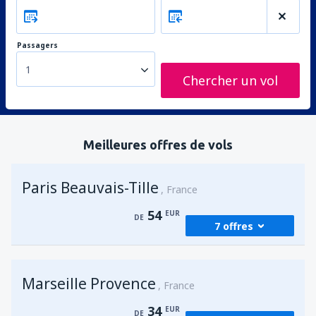
Passagers
1
Chercher un vol
Meilleures offres de vols
Paris Beauvais-Tille
France
54
EUR
DE
7 offres
de
Agadir, Al Massira
(AGA)
Marseille Provence
64
France
DE
EUR
34
EUR
DE