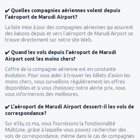
34
de
Essaouira, Mogador
(ESU)
DE
EUR
✔️ Quelles compagnies aériennes volent depuis
85
DE
EUR
de
Essaouira, Mogador
(ESU)
l'aéroport de Marudi Airport?
77
de
Tetouan, Sania Ramel
(TTU)
DE
EUR
La liste mise à jour des compagnies aériennes qui assurent
34
de
Tetouan, Sania Ramel
(TTU)
DE
EUR
des liaisons depuis et vers l'aéroport de Marudi Airport se
34
trouve directement sur notre site Web.
DE
EUR
de
Tetouan, Sania Ramel
(TTU)
60
de
Casablanca, Muhammed V
(CMN)
DE
EUR
✔️ Quand les vols depuis l'aéroport de Marudi
119
de
Ouarzazate, Ouarzazate Airport
(OZZ)
DE
EUR
Airport sont les moins chers?
50
DE
EUR
de
Oujda, Angads
(OUD)
L’offre de la compagnie aérienne est en constante
73
DE
EUR
évolution. Pour vous aider à trouver les billets d'avion les
de
Rabat, Sale
(RBA)
moins chers, nous surveillons régulièrement les offres
disponibles et si vous choisissez notre alerte prix, nous
59
DE
EUR
de
Rabat, Sale
(RBA)
vous informerons des meilleures.
44
DE
EUR
de
Tanger , Ibn Battouta
(TNG)
✔️ L'aéroport de Marudi Airport dessert-il les vols de
51
correspondance?
DE
EUR
de
Marrakech, Menara
(RAK)
89
Sur eSky.co.ma, nous fournissons la fonctionnalité
DE
EUR
MultiLine, grâce à laquelle vous pouvez rechercher des
vols de correspondance, même dans le cas de compagnies