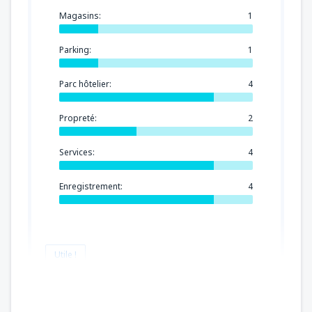
Magasins:
1
Parking:
1
Parc hôtelier:
4
Propreté:
2
Services:
4
Enregistrement:
4
Utile !
First