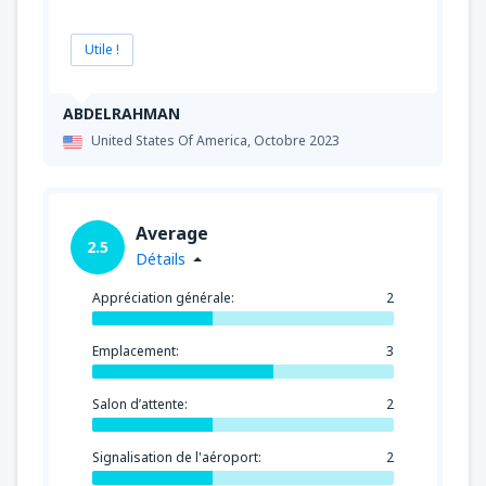
de
Tanger , Ibn Battouta
(TNG)
37
DE
EUR
Utile !
de
Nador, Arwi
(NDR)
ABDELRAHMAN
76
DE
EUR
United States Of America,
Octobre 2023
Average
2.5
Détails
Appréciation générale:
2
Emplacement:
3
Salon d’attente:
2
Signalisation de l'aéroport:
2