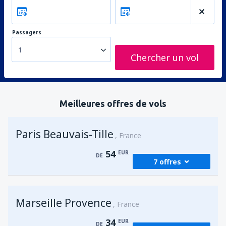
Passagers
1
Chercher un vol
Meilleures offres de vols
Paris Beauvais-Tille
France
54
EUR
DE
7 offres
de
Agadir, Al Massira
(AGA)
Marseille Provence
64
France
DE
EUR
34
EUR
DE