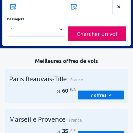
Passagers
1
Chercher un vol
Meilleures offres de vols
Paris Beauvais-Tille
France
60
EUR
DE
7 offres
de
Agadir, Al Massira
(AGA)
Marseille Provence
60
France
DE
EUR
35
EUR
DE