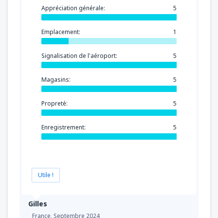
de
Tanger , Ibn Battouta
(TNG)
Appréciation générale:
5
49
DE
EUR
Emplacement:
1
de
Nador, Arwi
(NDR)
75
DE
EUR
Signalisation de l'aéroport:
5
Magasins:
5
Propreté:
5
Enregistrement:
5
Utile !
Gilles
France,
Septembre 2024