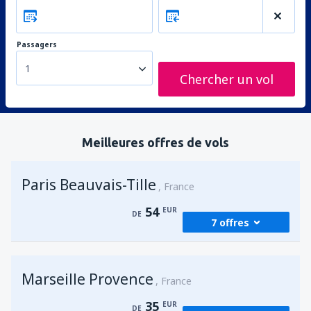
Passagers
1
Chercher un vol
Meilleures offres de vols
Paris Beauvais-Tille
France
54
EUR
DE
7 offres
de
Agadir, Al Massira
(AGA)
Marseille Provence
54
France
DE
EUR
35
EUR
DE