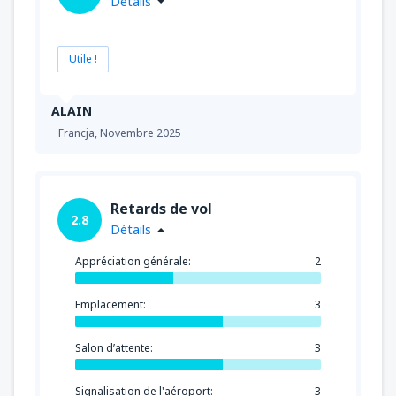
Détails
de
Tanger , Ibn Battouta
(TNG)
47
DE
EUR
Utile !
de
Nador, Arwi
(NDR)
75
DE
EUR
ALAIN
Francja,
Novembre 2025
Retards de vol
2.8
Détails
Appréciation générale:
2
Emplacement:
3
Salon d’attente:
3
Signalisation de l'aéroport:
3