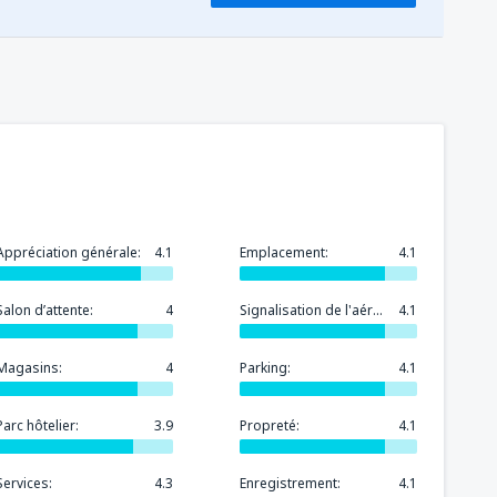
599
(CMN)
DE
EUR
Appréciation générale:
4.1
Emplacement:
4.1
Salon d’attente:
4
Signalisation de l'aéroport:
4.1
Magasins:
4
Parking:
4.1
Parc hôtelier:
3.9
Propreté:
4.1
Services:
4.3
Enregistrement:
4.1