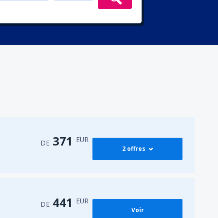
371
EUR
DE
2 offres
371
(CMN)
DE
EUR
441
EUR
DE
Voir