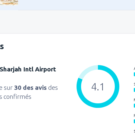
de
Casablanca, Muhammed V
s
Sharjah Intl Airport
4.1
e sur
30 des avis
des
rs confirmés