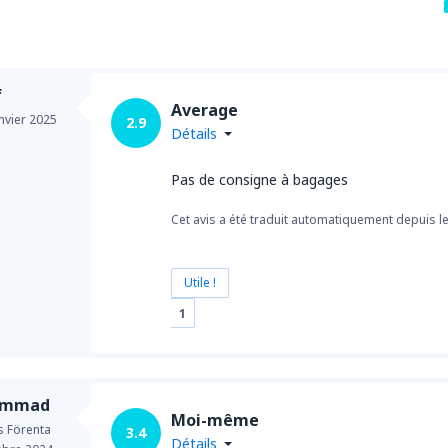
f
Average
nvier 2025
2.9
Détails
Pas de consigne à bagages
Cet avis a été traduit automatiquement depuis l
Utile !
1
ammad
Moi-même
s Förenta
3.4
Détails