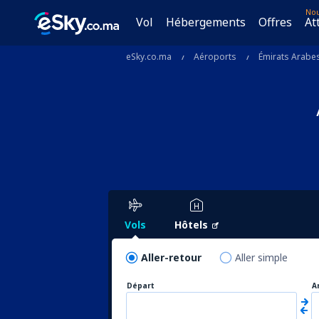
No
Vol
Hébergements
Offres
At
eSky.co.ma
Aéroports
Émirats Arabe
Vols
Hôtels
Aller-retour
Aller simple
Départ
A