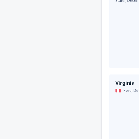
Stater,
Décem
Virginia
Peru,
Dé