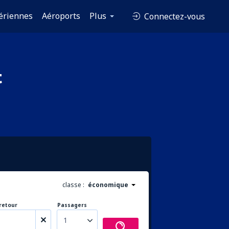
ériennes
Aéroports
Plus
Connectez-vous
t
classe :
économique
retour
Passagers
1