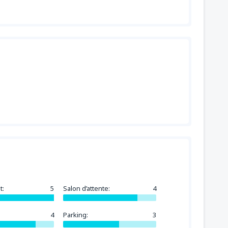
t:
5
Salon d’attente:
4
4
Parking:
3