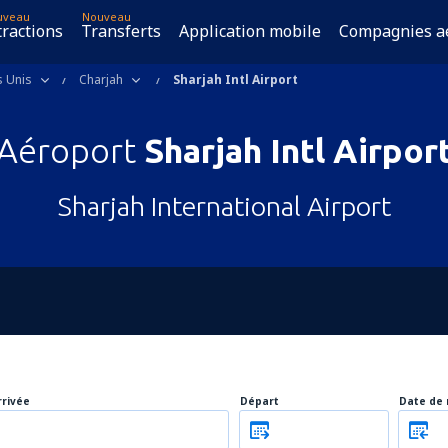
uveau
Nouveau
tractions
Transferts
Application mobile
Compagnies a
s Unis
Charjah
Sharjah Intl Airport
Aéroport
Sharjah Intl Airpor
Sharjah International Airport
rrivée
Départ
Date de 