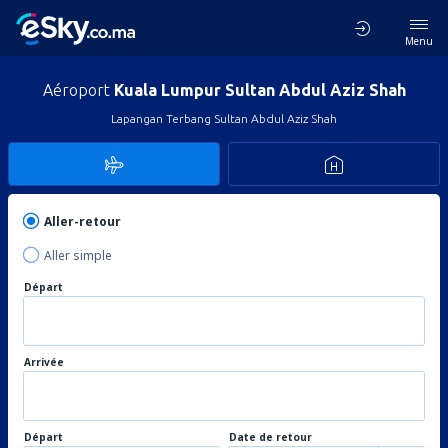
Menu
Aéroport
Kuala Lumpur Sultan Abdul Aziz Shah
Lapangan Terbang Sultan Abdul Aziz Shah
Aller-retour
Aller simple
Départ
Arrivée
Départ
Date de retour