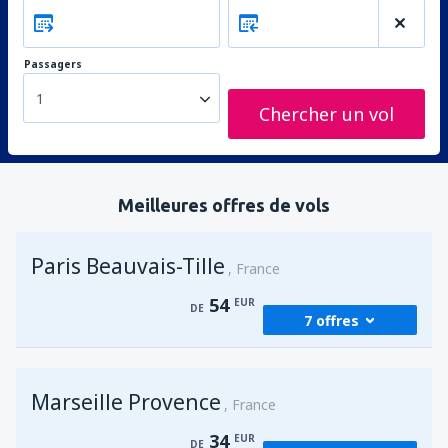
Passagers
1
Chercher un vol
Meilleures offres de vols
Paris Beauvais-Tille
France
54
EUR
DE
7 offres
de
Agadir, Al Massira
(AGA)
Marseille Provence
60
France
DE
EUR
34
EUR
DE