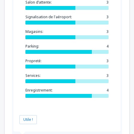
Salon d’attente:
3
Signalisation de l'aéroport:
3
Magasins:
3
Parking:
4
Propreté:
3
Services:
3
Enregistrement:
4
Utile !