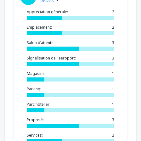
Détails
de
Tanger , Ibn Battouta
(TNG)
40
DE
EUR
Appréciation générale:
2
de
Nador, Arwi
(NDR)
Emplacement:
2
76
DE
EUR
Salon d’attente:
3
Signalisation de l'aéroport:
3
Magasins:
1
Parking:
1
Parc hôtelier:
1
Propreté:
3
Services:
2