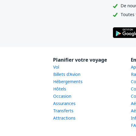
De nouv
Toutes 
Planifier votre voyage
En
Vol
Ap
Billets d'Avion
Ra
Hébergements
Co
Hôtels
Co
Occasion
Co
Assurances
Aé
Transferts
Aé
Attractions
In
FA