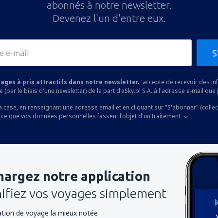
abonnés à notre newsletter.
Devenez l'un d'entre eux.
S
yages à prix attractifs dans notre newsletter.
'accepte de recevoir des i
 (par le biais d'une newsletter) de la part d'eSky.pl S.A. à l'adresse e-mail que j
a case, en renseignant une adresse email et en cliquant sur "S'abonner" (colle
 ce que vos données personnelles fassent l'objet d'un traitement
hargez notre application
nifiez vos voyages simplement
cation de voyage la mieux notée