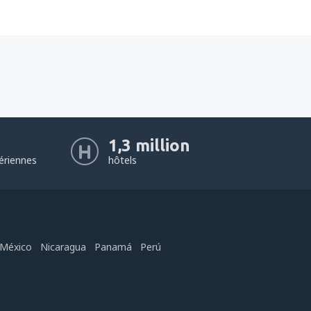
1,3 million
ériennes
hôtels
México
Nicaragua
Panamá
Perú