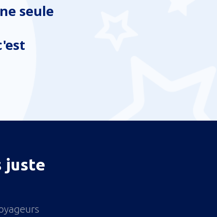
ne seule
'est
 juste
voyageurs