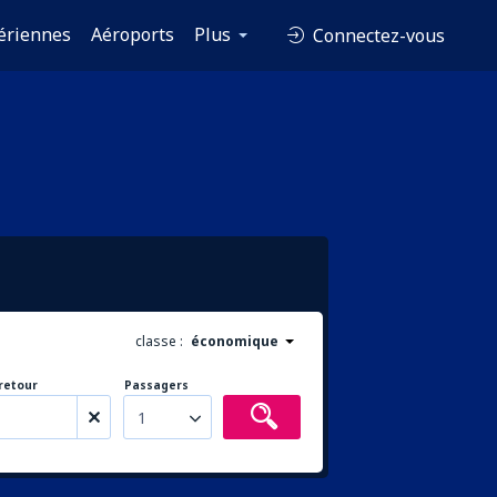
ériennes
Aéroports
Plus
Connectez-vous
classe :
économique
retour
Passagers
1