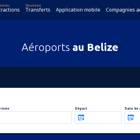
uveau
Nouveau
tractions
Transferts
Application mobile
Compagnies a
Aéroports
au Belize
rrivée
Départ
Date de 