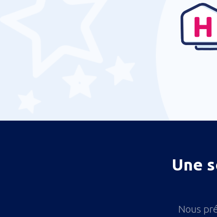
San Ignacio
San Pedro Airport (SPR)
Une s
Nous pré