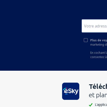
Plus de vo
marketing de
En cochant l
consentez à
Téléc
et pla
L'appli