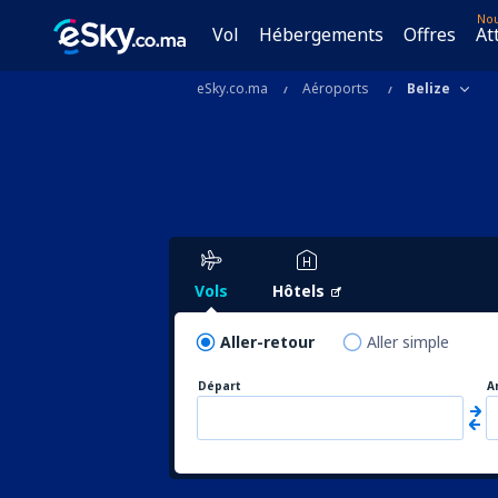
No
Vol
Hébergements
Offres
At
eSky.co.ma
Aéroports
Belize
Vols
Hôtels
Aller-retour
Aller simple
Départ
A