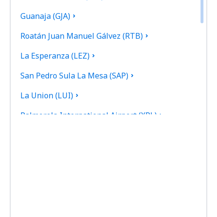
Guanaja (GJA)
Roatán Juan Manuel Gálvez (RTB)
La Esperanza (LEZ)
San Pedro Sula La Mesa (SAP)
La Union (LUI)
Palmerola International Airport (XPL)
Puerto Lempira (PEU)
Ruinas de Copan (RUY)
Sulaco (SCD)
Tela Airport (TEA)
Tegucigalpa Toncontin (TGU)