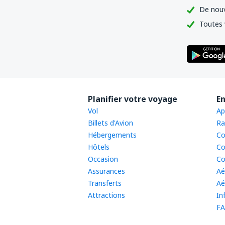
De nouv
Toutes 
Planifier votre voyage
En
Vol
Ap
Billets d'Avion
Ra
Hébergements
Co
Hôtels
Co
Occasion
Co
Assurances
Aé
Transferts
Aé
Attractions
In
FA