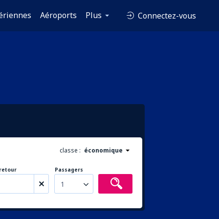
ériennes
Aéroports
Plus
Connectez-vous
classe :
économique
retour
Passagers
1