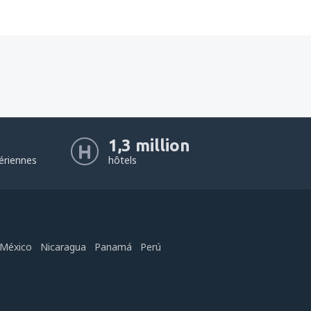
1,3 million
ériennes
hôtels
México
Nicaragua
Panamá
Perú