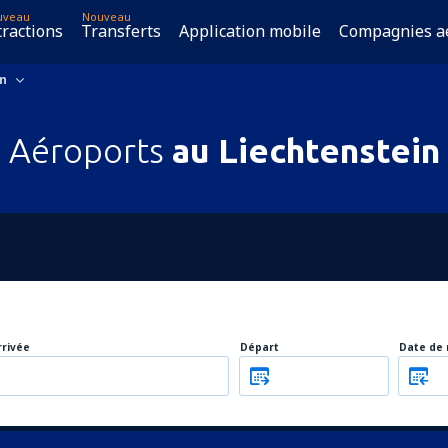
uveau
Nouveau
tractions
Transferts
Application mobile
Compagnies a
in
Aéroports
au Liechtenstein
rrivée
Départ
Date de 