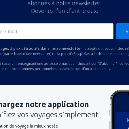
abonnés à notre newsletter.
Devenez l'un d'entre eux.
S
yages à prix attractifs dans notre newsletter.
'accepte de recevoir des i
 (par le biais d'une newsletter) de la part d'eSky.pl S.A. à l'adresse e-mail que j
a case, en renseignant une adresse email et en cliquant sur "S'abonner" (colle
 ce que vos données personnelles fassent l'objet d'un traitement
hargez notre application
nifiez vos voyages simplement
cation de voyage la mieux notée