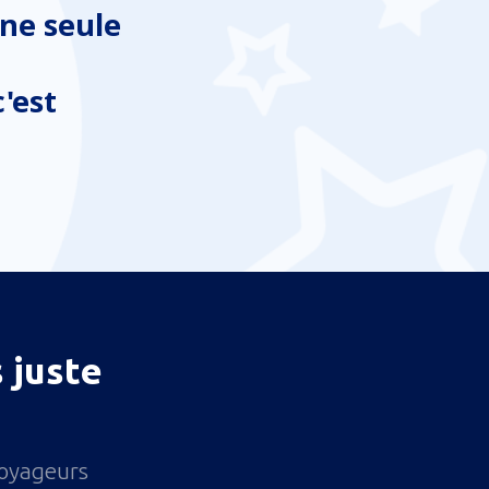
ne seule
'est
 juste
voyageurs