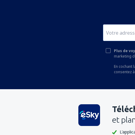
Plus de vo
marketing de
En cochant l
consentez à
Téléc
et pla
L'appli