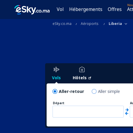
No
Vol
Hébergements
Offres
At
eSky.co.ma
Aéroports
Liberia
Vols
Hôtels
Aller-retour
Aller simple
Départ
A