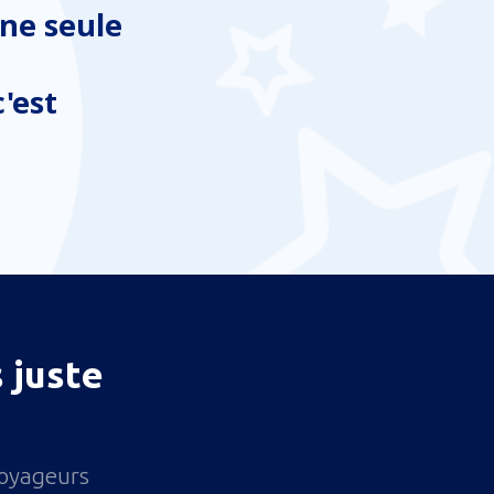
ne seule
'est
 juste
voyageurs