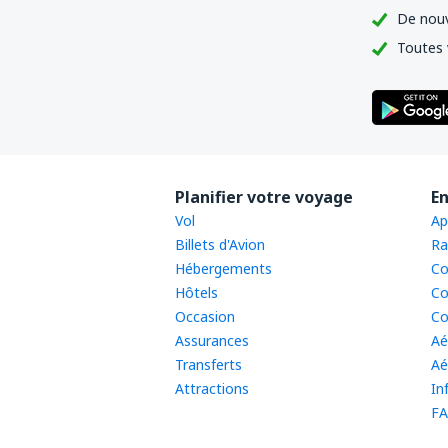
De nouv
Toutes 
Planifier votre voyage
En
Vol
Ap
Billets d'Avion
Ra
Hébergements
Co
Hôtels
Co
Occasion
Co
Assurances
Aé
Transferts
Aé
Attractions
In
FA