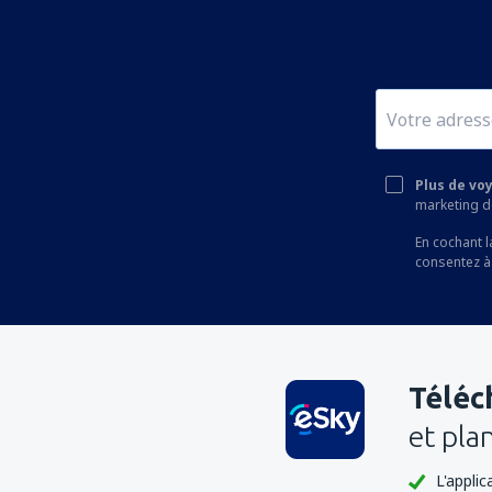
Plus de vo
marketing de
En cochant l
consentez à
Téléc
et pla
L'appli