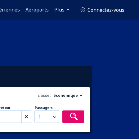
ériennes
Aéroports
Plus
Connectez-vous
classe :
économique
retour
Passagers
1