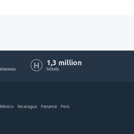
1,3 million
ériennes
hôtels
México
Nicaragua
Panamá
Perú