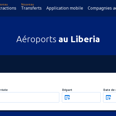
uveau
Nouveau
tractions
Transferts
Application mobile
Compagnies a
Aéroports
au Liberia
rrivée
Départ
Date de 