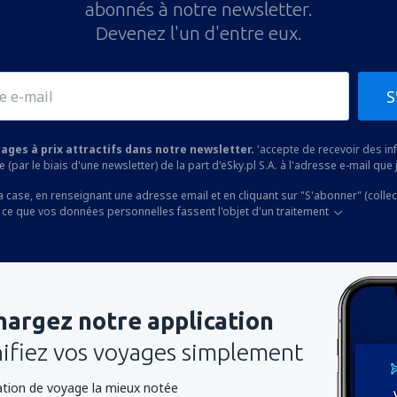
abonnés à notre newsletter.
Devenez l'un d'entre eux.
S
yages à prix attractifs dans notre newsletter.
'accepte de recevoir des i
 (par le biais d'une newsletter) de la part d'eSky.pl S.A. à l'adresse e-mail que j
a case, en renseignant une adresse email et en cliquant sur "S'abonner" (colle
 ce que vos données personnelles fassent l'objet d'un traitement
hargez notre application
nifiez vos voyages simplement
cation de voyage la mieux notée