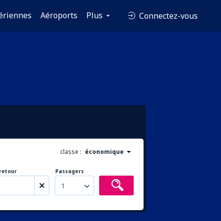
ériennes
Aéroports
Plus
Connectez-vous
classe :
économique
retour
Passagers
1