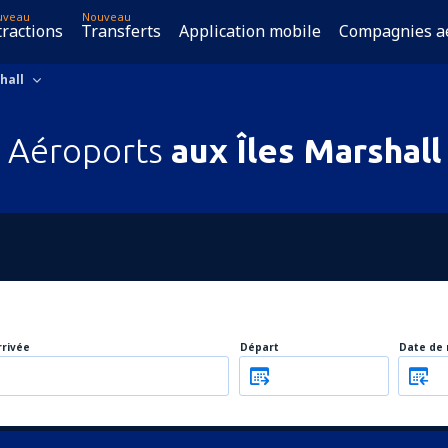
uveau
Nouveau
tractions
Transferts
Application mobile
Compagnies a
hall
Aéroports
aux Îles Marshall
rrivée
Départ
Date de 