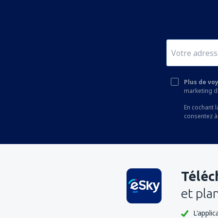
Plus de vo
marketing de
En cochant l
consentez à
Téléc
et pla
L'appli