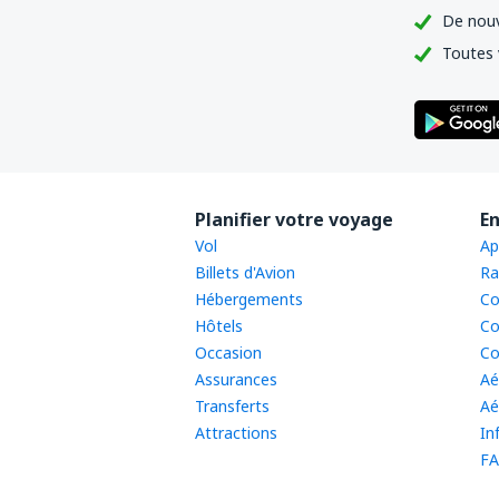
De nouv
Toutes 
Planifier votre voyage
En
Vol
Ap
Billets d'Avion
Ra
Hébergements
Co
Hôtels
Co
Occasion
Co
Assurances
Aé
Transferts
Aé
Attractions
In
FA