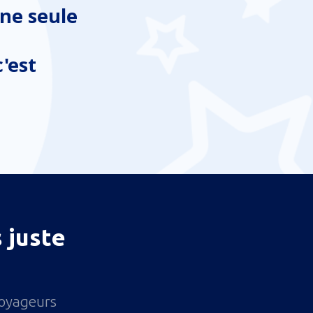
ne seule
'est
 juste
voyageurs