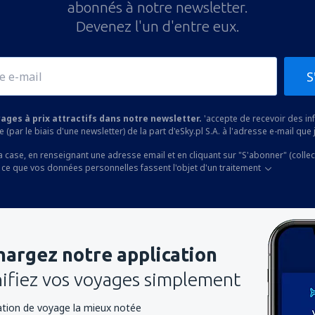
abonnés à notre newsletter.
Devenez l'un d'entre eux.
S
yages à prix attractifs dans notre newsletter.
'accepte de recevoir des i
 (par le biais d'une newsletter) de la part d'eSky.pl S.A. à l'adresse e-mail que j
a case, en renseignant une adresse email et en cliquant sur "S'abonner" (colle
 ce que vos données personnelles fassent l'objet d'un traitement
hargez notre application
nifiez vos voyages simplement
cation de voyage la mieux notée