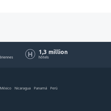
1,3 million
ériennes
hôtels
México
Nicaragua
Panamá
Perú