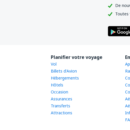
De nouv
Toutes 
Planifier votre voyage
En
Vol
Ap
Billets d'Avion
Ra
Hébergements
Co
Hôtels
Co
Occasion
Co
Assurances
Aé
Transferts
Aé
Attractions
In
FA