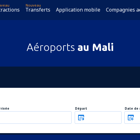
uveau
Nouveau
tractions
Transferts
Application mobile
Compagnies a
Aéroports
au Mali
rrivée
Départ
Date de 