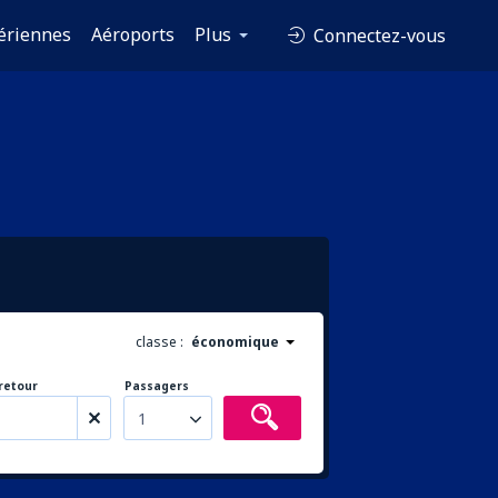
ériennes
Aéroports
Plus
Connectez-vous
classe :
économique
retour
Passagers
1