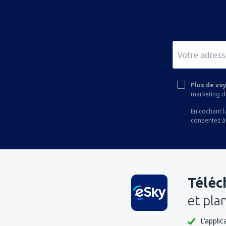
Plus de vo
marketing de
En cochant l
consentez à
Téléc
et pla
L'appli