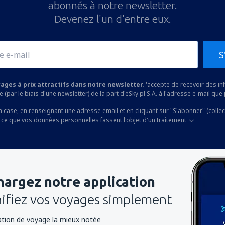
abonnés à notre newsletter.
Devenez l'un d'entre eux.
S
yages à prix attractifs dans notre newsletter.
'accepte de recevoir des i
 (par le biais d'une newsletter) de la part d'eSky.pl S.A. à l'adresse e-mail que j
a case, en renseignant une adresse email et en cliquant sur "S'abonner" (colle
 ce que vos données personnelles fassent l'objet d'un traitement
hargez notre application
nifiez vos voyages simplement
cation de voyage la mieux notée