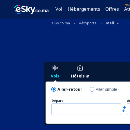
No
Vol
Hébergements
Offres
At
eSky.co.ma
Aéroports
Mali
Vols
Hôtels
Aller-retour
Aller simple
Départ
A