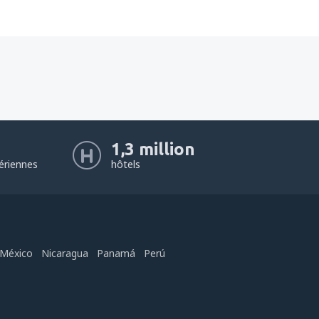
1,3 million
ériennes
hôtels
México
Nicaragua
Panamá
Perú