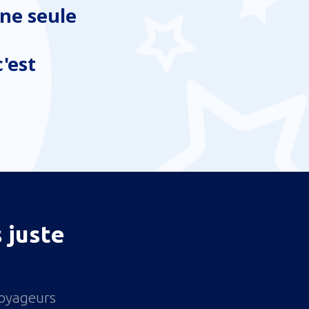
ne seule
'est
 juste
voyageurs