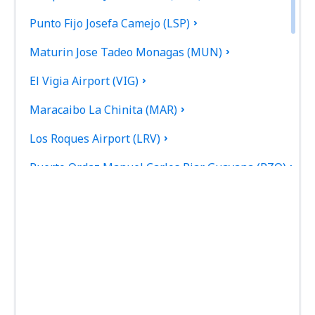
Punto Fijo Josefa Camejo (LSP)
Maturin Jose Tadeo Monagas (MUN)
El Vigia Airport (VIG)
Maracaibo La Chinita (MAR)
Los Roques Airport (LRV)
Puerto Ordaz Manuel Carlos Piar Guayana (PZO)
Cabimas Oro Negro (CBS)
San Cristóbal
San Tome Airport (SOM)
Porlamar Santiago Marino Caribbean (PMV)
Caracas Maiquetia Simon Bolivar (CCS)