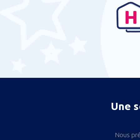
Londolozi (LDZ)
Mala Mala Airport (AAM)
Margate Airport (MGH)
Nelspruit
Newcastle Airport (NCS)
Johannesburg OR Tambo (JNB)
Pietermaritzburg Airport (PZB)
Aéroport de Pilanesberg (NTY)
Plettenberg Bay Airport (PBZ)
Polokwane Intl Airport (PTG)
Une s
Port Elizabeth Airport (PLZ)
Richards Bay Airport (RCB)
Robertson Airport (ROD)
Nous pré