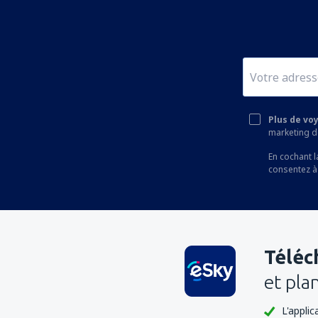
Sishen Airport (SIS)
Skukuza (SZK)
Ulusaba Airport (ULX)
Umtata Airport (UTT)
Upington Airport (UTN)
Plus de vo
marketing de
En cochant l
consentez à
Téléc
et pla
L'appli