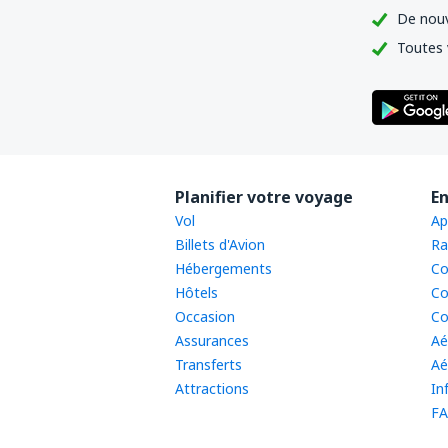
De nouv
Toutes 
Planifier votre voyage
En
Vol
Ap
Billets d'Avion
Ra
Hébergements
Co
Hôtels
Co
Occasion
Co
Assurances
Aé
Transferts
Aé
Attractions
In
FA