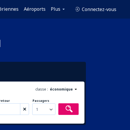
ériennes
Aéroports
Plus
Connectez-vous
d
classe :
économique
retour
Passagers
1