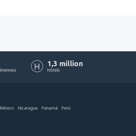
1,3 million
ériennes
hôtels
México
Nicaragua
Panamá
Perú