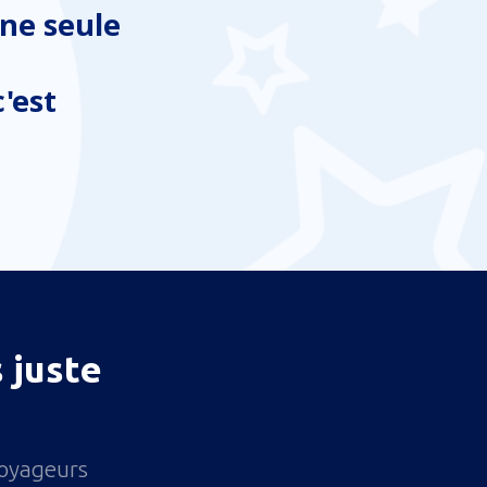
ne seule
'est
 juste
voyageurs