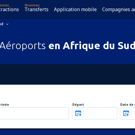
uveau
Nouveau
tractions
Transferts
Application mobile
Compagnies a
ud
Aéroports
en Afrique du Su
rrivée
Départ
Date de 