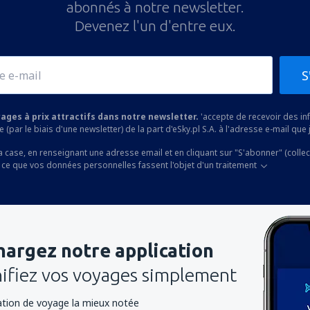
abonnés à notre newsletter.
Devenez l'un d'entre eux.
S
yages à prix attractifs dans notre newsletter.
'accepte de recevoir des i
 (par le biais d'une newsletter) de la part d'eSky.pl S.A. à l'adresse e-mail que j
a case, en renseignant une adresse email et en cliquant sur "S'abonner" (colle
 ce que vos données personnelles fassent l'objet d'un traitement
hargez notre application
nifiez vos voyages simplement
cation de voyage la mieux notée