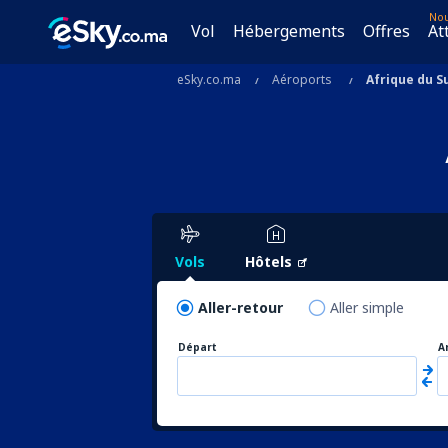
No
Vol
Hébergements
Offres
At
eSky.co.ma
Aéroports
Afrique du S
Vols
Hôtels
Aller-retour
Aller simple
Départ
A