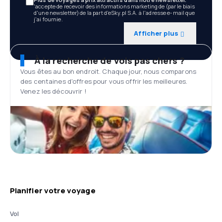
'accepte de recevoir des informations marketing de (par le biais
d'une newsletter) de la part d'eSky.pl S.A. à l'adresse e-mail que
j'ai fournie.
Afficher plus
À la recherche de vols pas chers ?
Vous êtes au bon endroit. Chaque jour, nous comparons
des centaines d'offres pour vous offrir les meilleures.
Venez les découvrir !
Planifier votre voyage
Vol