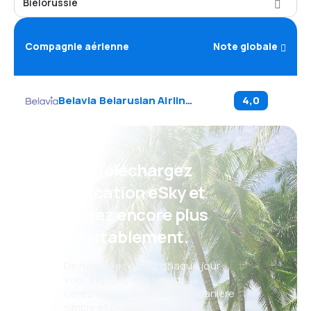
Biélorussie
Compagnie aérienne
Note globale
Belavia Belarusian Airlines
(
B2
)
4,0
Psst ! Téléchargez
l'application eSky et
voyagez encore plus
confortablement.
De nouvelles offres chaque jour :
vols, séjours, week-ends
Gérez vos réservations de manière
simple et pratique