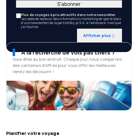
S'abonner
Plus de voyages à prix attractifs dans notre newsletter.
'accepte de recevoir des informations marketing de (par le biais
d'une newsletter) de la part d'eSky.pl S.A. à l'adresse e-mail que
j'ai fournie.
Afficher plus
À la recherche de vols pas chers ?
Vous êtes au bon endroit. Chaque jour, nous comparons
des centaines d'offres pour vous offrir les meilleures.
Venez les découvrir !
Planifier votre voyage