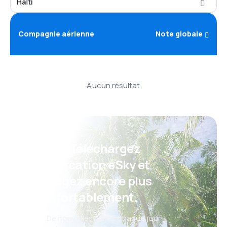
Haïti
Compagnie aérienne
Note globale
Aucun résultat
Psst ! Téléchargez
l'application eSky et
voyagez encore plus
confortablement.
De nouvelles offres chaque jour :