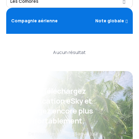
Les Comores
Compagnie aérienne
Note globale
Aucun résultat
Psst ! Téléchargez
l'application eSky et
voyagez encore plus
confortablement.
De nouvelles offres chaque jour :