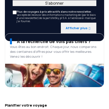
S'abonner
Plus de voyages à prix attractifs dans notre newsletter.
'accepte de recevoir des informations marketing de (par le biais
d'une newsletter) de la part d'eSky.pl S.A. à l'adresse e-mail que
j'ai fournie.
Afficher plus
À la recherche de vols pas chers ?
Vous êtes au bon endroit. Chaque jour, nous comparons
des centaines d'offres pour vous offrir les meilleures.
Venez les découvrir !
Planifier votre voyage