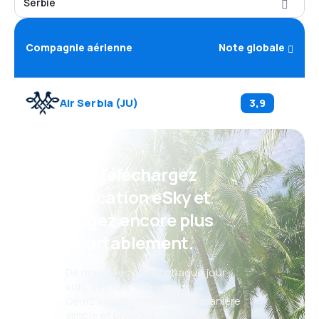
Serbie
Compagnie aérienne
Note globale
Air Serbia
(
JU
)
3,9
Psst ! Téléchargez
l'application eSky et
voyagez encore plus
confortablement.
De nouvelles offres chaque jour :
vols, séjours, week-ends
Gérez vos réservations de manière
simple et pratique