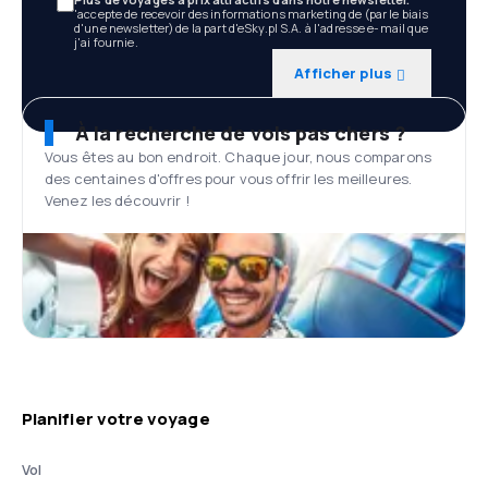
'accepte de recevoir des informations marketing de (par le biais
d'une newsletter) de la part d'eSky.pl S.A. à l'adresse e-mail que
j'ai fournie.
Afficher plus
À la recherche de vols pas chers ?
Vous êtes au bon endroit. Chaque jour, nous comparons
des centaines d'offres pour vous offrir les meilleures.
Venez les découvrir !
Planifier votre voyage
Vol