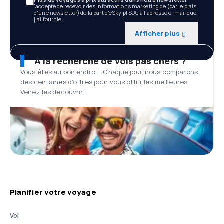
'accepte de recevoir des informations marketing de (par le biais
d'une newsletter) de la part d'eSky.pl S.A. à l'adresse e-mail que
j'ai fournie.
Afficher plus
À la recherche de vols pas chers ?
Vous êtes au bon endroit. Chaque jour, nous comparons
des centaines d'offres pour vous offrir les meilleures.
Venez les découvrir !
Planifier votre voyage
Vol