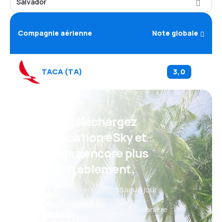
Salvador
Compagnie aérienne
Note globale
TACA
(
TA
)
3,0
Psst ! Téléchargez
l'application eSky et
voyagez encore plus
confortablement.
De nouvelles offres chaque jour :
vols, séjours, week-ends
Gérez vos réservations de manière
simple et pratique