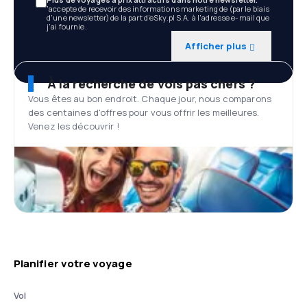
'accepte de recevoir des informations marketing de (par le biais
d'une newsletter) de la part d'eSky.pl S.A. à l'adresse e-mail que
j'ai fournie.
Afficher plus
À la recherche de vols pas chers ?
Vous êtes au bon endroit. Chaque jour, nous comparons
des centaines d'offres pour vous offrir les meilleures.
Venez les découvrir !
Planifier votre voyage
Vol