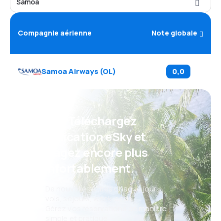
Samoa
Compagnie aérienne
Note globale
Samoa Airways
(
OL
)
0,0
Psst ! Téléchargez
l'application eSky et
voyagez encore plus
confortablement.
De nouvelles offres chaque jour :
vols, séjours, week-ends
Gérez vos réservations de manière
simple et pratique