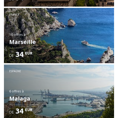
FRANCE
10 offres
à
Marseille
34
EUR
DE
ESPAGNE
6 offres
à
Malaga
34
EUR
DE