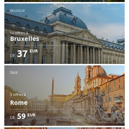
BELGIQUE
10 offres
à
Bruxelles
37
EUR
DE
ITALIE
3 offres
à
Rome
59
EUR
DE