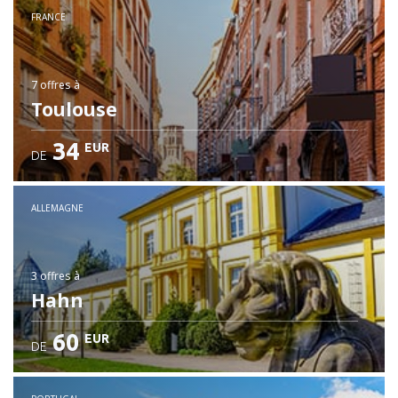
FRANCE
7 offres
à
Toulouse
34
EUR
DE
ALLEMAGNE
3 offres
à
Hahn
60
EUR
DE