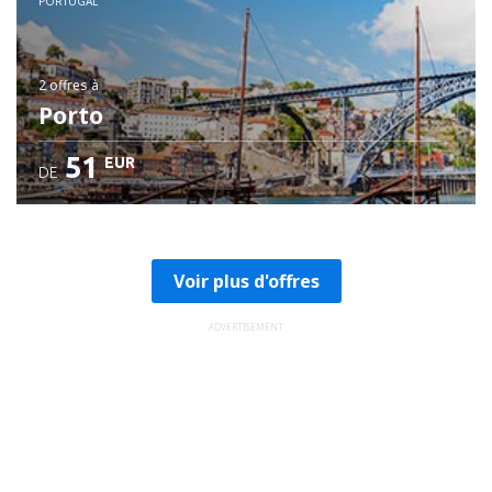
PORTUGAL
2 offres
à
Porto
51
EUR
DE
Voir plus d'offres
ADVERTISEMENT