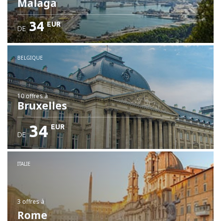
Malaga
34
EUR
DE
BELGIQUE
10 offres
à
Bruxelles
34
EUR
DE
ITALIE
3 offres
à
Rome