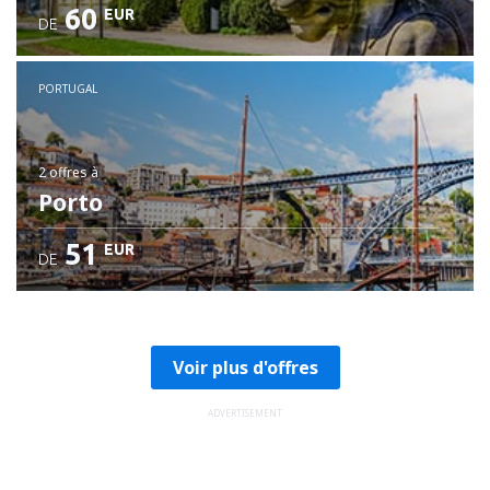
60
EUR
DE
PORTUGAL
2 offres
à
Porto
51
EUR
DE
Voir plus d'offres
ADVERTISEMENT