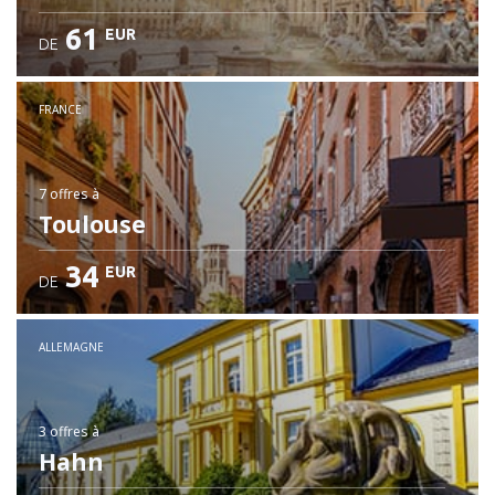
61
EUR
DE
FRANCE
7 offres
à
Toulouse
34
EUR
DE
ALLEMAGNE
3 offres
à
Hahn