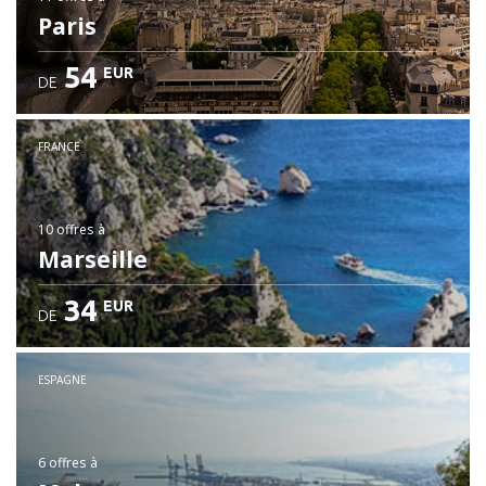
Paris
54
EUR
DE
FRANCE
10 offres
à
Marseille
34
EUR
DE
ESPAGNE
6 offres
à