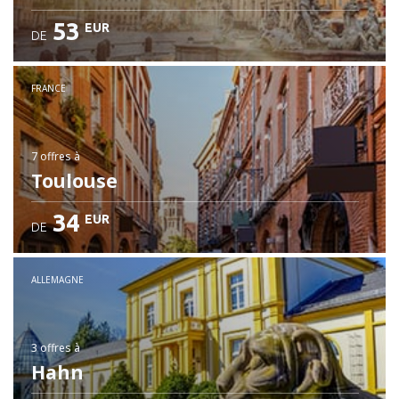
53
EUR
DE
FRANCE
7 offres
à
Toulouse
34
EUR
DE
ALLEMAGNE
3 offres
à
Hahn