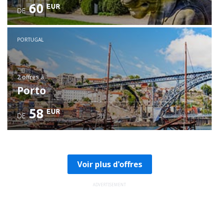
60
EUR
DE
PORTUGAL
2 offres
à
Porto
58
EUR
DE
Voir plus d'offres
ADVERTISEMENT