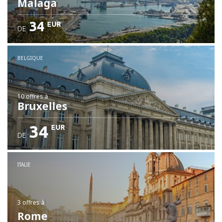
Malaga
34
EUR
DE
BELGIQUE
10 offres
à
Bruxelles
34
EUR
DE
ITALIE
3 offres
à
Rome