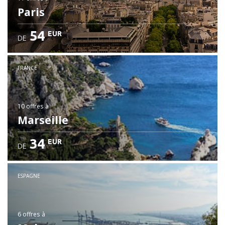
Paris
54
EUR
DE
FRANCE
10 offres
à
Marseille
34
EUR
DE
ESPAGNE
6 offres
à