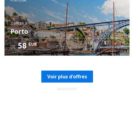
PORTUGAL
2 offres
à
Porto
58
EUR
DE
Voir plus d'offres
ADVERTISEMENT