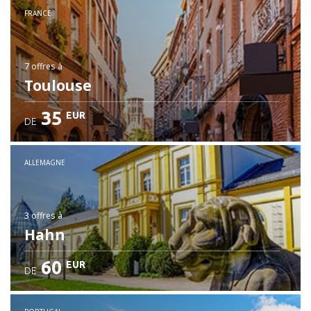
FRANCE
7 offres
à
Toulouse
35
EUR
DE
ALLEMAGNE
3 offres
à
Hahn
60
EUR
DE