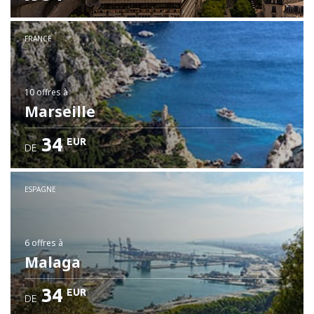
FRANCE
10 offres
à
Marseille
34
EUR
DE
ESPAGNE
6 offres
à
Malaga
34
EUR
DE