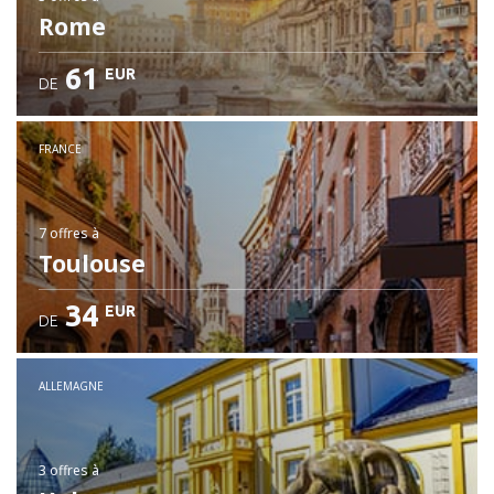
Rome
61
EUR
DE
FRANCE
7 offres
à
Toulouse
34
EUR
DE
ALLEMAGNE
3 offres
à