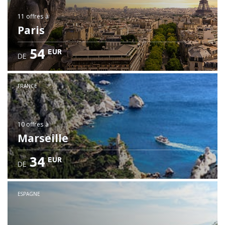
11 offres
à
Paris
54
EUR
DE
FRANCE
10 offres
à
Marseille
34
EUR
DE
ESPAGNE