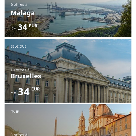
6 offres
à
Malaga
34
EUR
DE
BELGIQUE
10 offres
à
Bruxelles
34
EUR
DE
ITALIE
3 offres
à