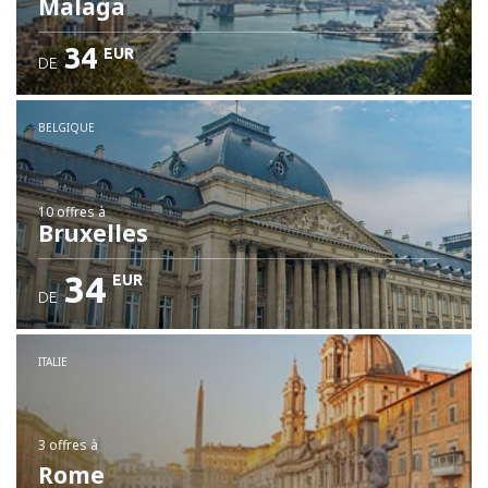
Malaga
34
EUR
DE
BELGIQUE
10 offres
à
Bruxelles
34
EUR
DE
ITALIE
3 offres
à
Rome