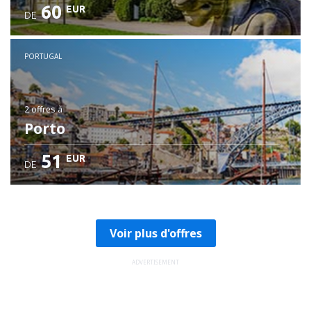
60
EUR
DE
PORTUGAL
2 offres
à
Porto
51
EUR
DE
Voir plus d'offres
ADVERTISEMENT