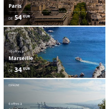
Paris
54
EUR
DE
FRANCE
10 offres
à
Marseille
34
EUR
DE
ESPAGNE
6 offres
à