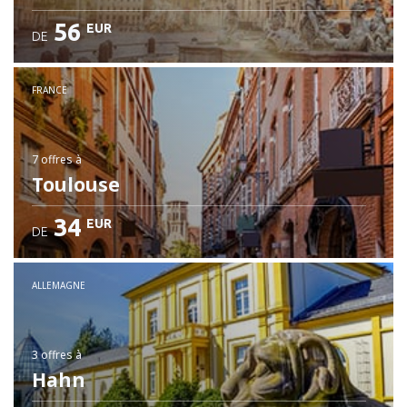
56
EUR
DE
FRANCE
7 offres
à
Toulouse
34
EUR
DE
ALLEMAGNE
3 offres
à
Hahn