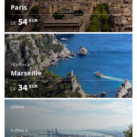
Paris
54
EUR
DE
FRANCE
10 offres
à
Marseille
34
EUR
DE
ESPAGNE
6 offres
à