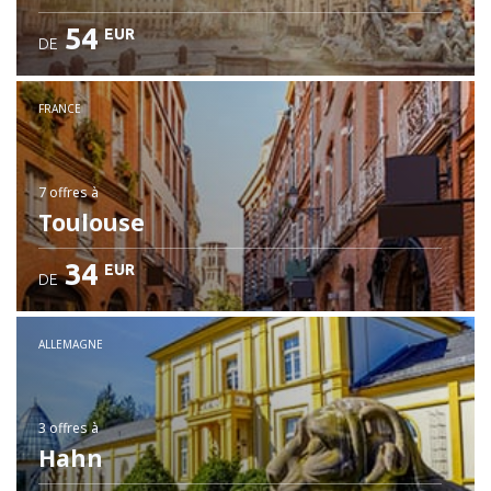
54
EUR
DE
FRANCE
7 offres
à
Toulouse
34
EUR
DE
ALLEMAGNE
3 offres
à
Hahn