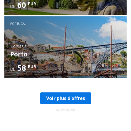
60
EUR
DE
PORTUGAL
2 offres
à
Porto
58
EUR
DE
Voir plus d'offres
ADVERTISEMENT