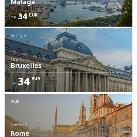
Malaga
34
EUR
DE
BELGIQUE
10 offres
à
Bruxelles
34
EUR
DE
ITALIE
3 offres
à
Rome