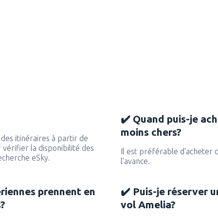
✔️ Quand puis-je ache
moins chers?
es itinéraires à partir de
vérifier la disponibilité des
Il est préférable d'acheter 
recherche eSky.
l'avance.
ériennes prennent en
✔️ Puis-je réserver u
s?
vol Amelia?