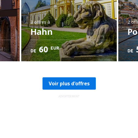
3 offres
à
2 off
Hahn
Po
60
EUR
DE
DE
Voir plus d'offres
ADVERTISEMENT