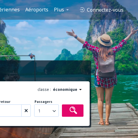
ériennes
Aéroports
Plus
Connectez-vous
classe :
économique
retour
Passagers
1