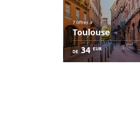
7 offres
à
Toulouse
34
EUR
DE