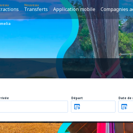
uveau
Nouveau
tractions
Transferts
Application mobile
Compagnies a
melia
rrivée
Départ
Date de 