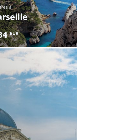
fres
à
rseille
34
EUR