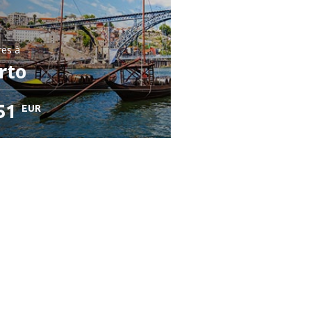
res
à
rto
51
EUR