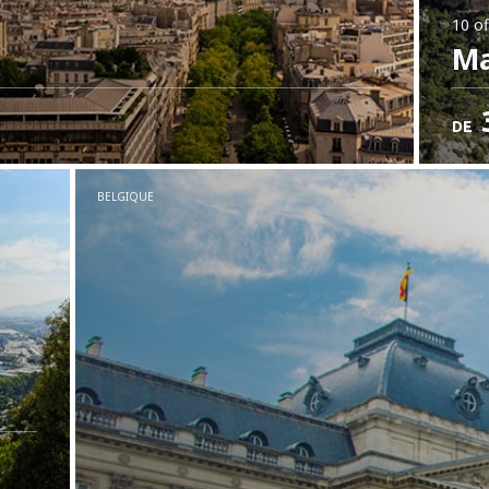
10 of
Ma
DE
BELGIQUE