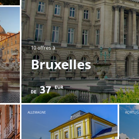
10 offres
à
Bruxelles
37
EUR
DE
ALLEMAGNE
PORTUG