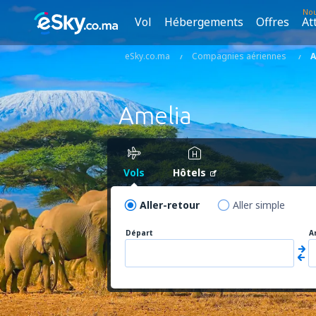
No
Vol
Hébergements
Offres
At
eSky.co.ma
Compagnies aériennes
A
Amelia
Vols
Hôtels
Aller-retour
Aller simple
Départ
A