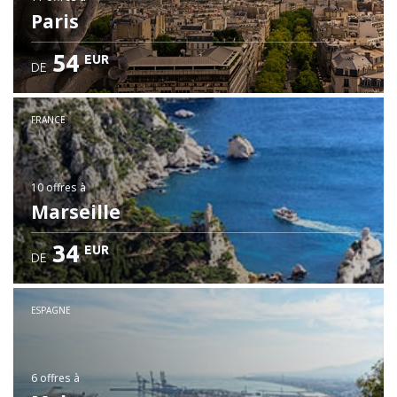
Paris
54
EUR
DE
FRANCE
10 offres
à
Marseille
34
EUR
DE
ESPAGNE
6 offres
à