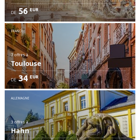
56
EUR
DE
FRANCE
7 offres
à
Toulouse
34
EUR
DE
ALLEMAGNE
3 offres
à
Hahn