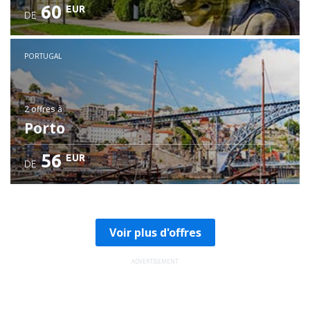
60
EUR
DE
PORTUGAL
2 offres
à
Porto
56
EUR
DE
Voir plus d'offres
ADVERTISEMENT