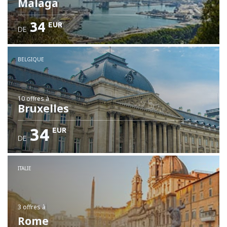
Malaga
34
EUR
DE
BELGIQUE
10 offres
à
Bruxelles
34
EUR
DE
ITALIE
3 offres
à
Rome